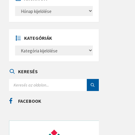
A
R
C
H
Í
V
U
KATEGÓRIÁK
M
K
A
T
E
G
Ó
KERESÉS
R
I
S
Á
E
K
A
R
C
FACEBOOK
H
: