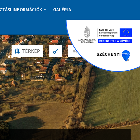
ZTÁSI INFORMÁCIÓK
GALÉRIA
S
TÉRKÉP
E
A
R
C
H
: