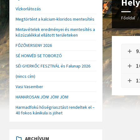
Hely
Vízkorlátozás
Főoldal
/
Megtörtént a kalcium-kloridos mentesítés
Mintavételek eredményei és mentesítés a
kőzúzalékkal ellátott területeken
FŐZŐVERSENY 2026
9
SÉ HONVÉD SE TOBORZÓ
1
SÉI GYERKŐC FESZTIVÁL és Falunap 2026
(nincs cím)
1
Vasi Vasember
HAMAROSAN JÖN! JÖN! JÖN!
Harmadfokú hőségriasztást rendeltek el –
40 fokos kánikula is jöhet
ARCHÍVUM