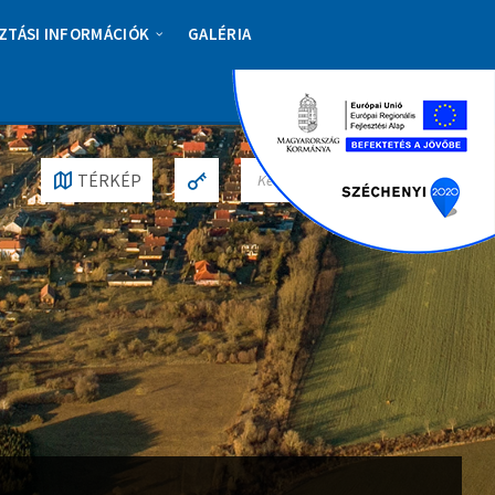
ZTÁSI INFORMÁCIÓK
GALÉRIA
S
TÉRKÉP
E
A
R
C
H
: