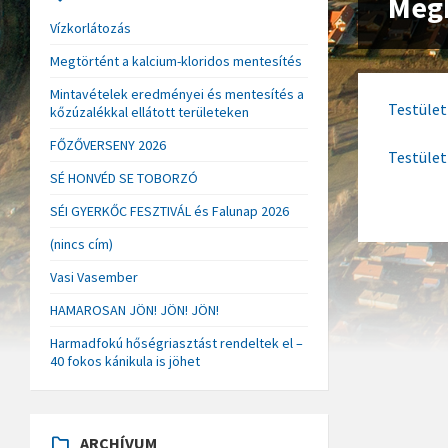
Meg
Vízkorlátozás
Megtörtént a kalcium-kloridos mentesítés
Mintavételek eredményei és mentesítés a
Testület
kőzúzalékkal ellátott területeken
FŐZŐVERSENY 2026
Testület
SÉ HONVÉD SE TOBORZÓ
SÉI GYERKŐC FESZTIVÁL és Falunap 2026
(nincs cím)
Vasi Vasember
HAMAROSAN JÖN! JÖN! JÖN!
Harmadfokú hőségriasztást rendeltek el –
40 fokos kánikula is jöhet
ARCHÍVUM