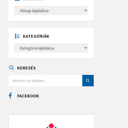
A
R
C
H
Í
V
U
KATEGÓRIÁK
M
K
A
T
E
G
Ó
KERESÉS
R
I
S
Á
E
K
A
R
C
FACEBOOK
H
: