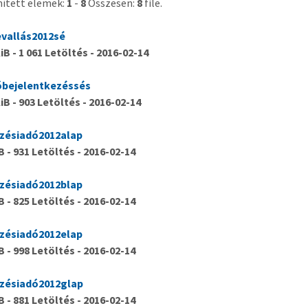
nített elemek:
1
-
8
Összesen:
8
file.
evallás2012sé
KiB - 1 061 Letöltés - 2016-02-14
óbejelentkezéssés
KiB - 903 Letöltés - 2016-02-14
űzésiadó2012alap
iB - 931 Letöltés - 2016-02-14
űzésiadó2012blap
iB - 825 Letöltés - 2016-02-14
űzésiadó2012elap
iB - 998 Letöltés - 2016-02-14
űzésiadó2012glap
iB - 881 Letöltés - 2016-02-14