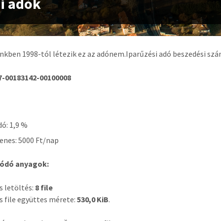
i adók
kben 1998-tól létezik ez az adónem.Iparűzési adó beszedési sz
7-00183142-00100008
dó: 1,9 %
lenes: 5000 Ft/nap
ódó anyagok:
s letöltés:
8 file
s file együttes mérete:
530,0 KiB
.