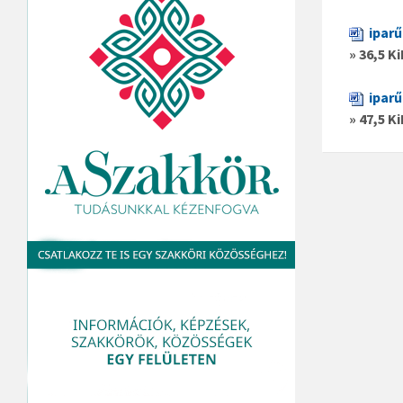
ipar
» 36,5 K
ipar
» 47,5 K