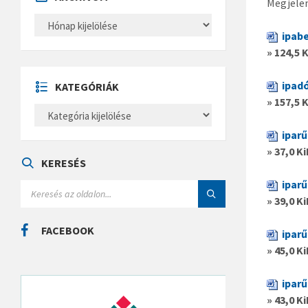
Megjele
A
R
ipab
C
H
» 124,5 
Í
V
U
ipad
KATEGÓRIÁK
M
» 157,5 
K
A
T
ipar
E
» 37,0 K
G
Ó
KERESÉS
R
I
ipar
S
Á
E
» 39,0 K
K
A
R
C
FACEBOOK
ipar
H
:
» 45,0 K
ipar
» 43,0 K