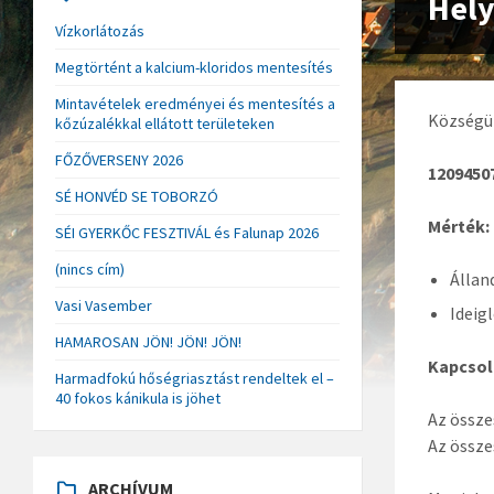
Hely
Vízkorlátozás
Megtörtént a kalcium-kloridos mentesítés
Mintavételek eredményei és mentesítés a
Községün
kőzúzalékkal ellátott területeken
FŐZŐVERSENY 2026
1209450
SÉ HONVÉD SE TOBORZÓ
Mérték:
SÉI GYERKŐC FESZTIVÁL és Falunap 2026
(nincs cím)
Állan
Vasi Vasember
Ideig
HAMAROSAN JÖN! JÖN! JÖN!
Kapcsol
Harmadfokú hőségriasztást rendeltek el –
40 fokos kánikula is jöhet
Az össze
Az össze
ARCHÍVUM