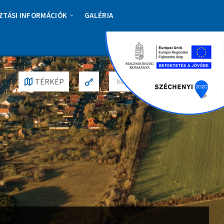
ZTÁSI INFORMÁCIÓK
GALÉRIA
S
TÉRKÉP
E
A
R
C
H
: