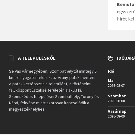
Bemuta
egyszerű
hírét kel
A TELEPÜLÉSRŐL
IDŐJÁR
Sé Vas vármegyében, Szombathelytől mintegy 5
Idő
km-re nyugatra fekszik, az Arany-patak mentén.
Ma
A patak kettéosztja a települést, a történelmi
2026-08-07
faluközpont Északsé területén alakult ki.
Szombat
Szomszédos települései Szombathely, Torony és
2026-08-08
Nárai, fekvése miatt szorosan kapcsolódik a
megyeszékhelyhez.
Vasárnap
2026-08-09