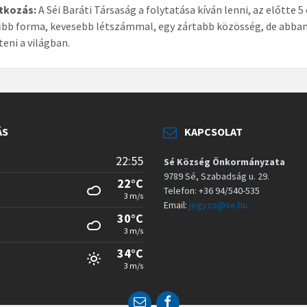
tkozás:
A Séi Baráti Társaság a folytatása kíván lenni, az előtt
bb forma, kevesebb létszámmal, egy zártabb közösség, de abban 
teni a világban.
ÁS
KAPCSOLAT
22:55
Sé Község Önkormányzata
9789 Sé, Szabadság u. 29.
22°C
Telefon: +36 94/540-535
3 m/s
Email:
jegyzo@se.hu
30°C
3 m/s
34°C
3 m/s
E
F