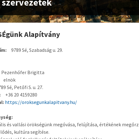
l szervezetek
SÉgünk Alapítvány
cím:
9789 Sé, Szabadság u. 29.
 Pezenhófer Brigitta
elnök
 Sé, Petőfi S. u. 27.
:
+36 20 4159280
l:
https://oroksegunkalapitvany.hu/
ység:
ális és vallási örökségünk megóvása, felújítása, értékének megőrz
lődés, kultúra segítése.