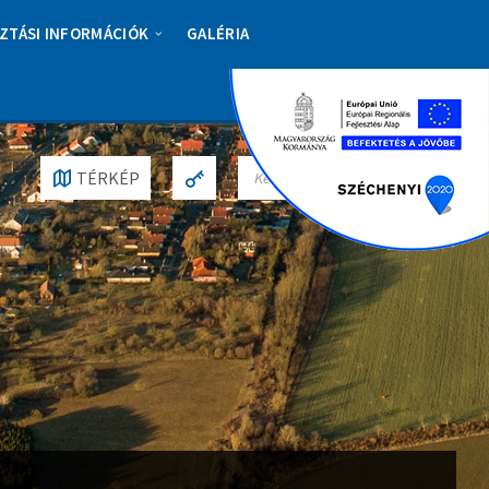
ZTÁSI INFORMÁCIÓK
GALÉRIA
S
TÉRKÉP
E
A
R
C
H
: