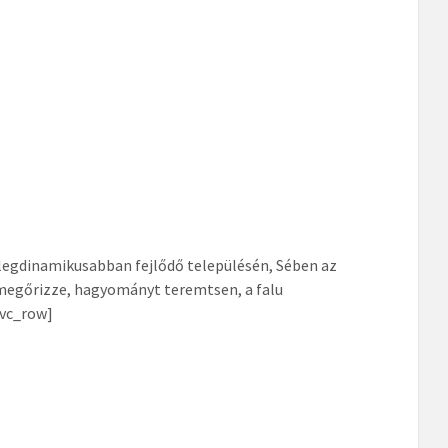
s legdinamikusabban fejlődő településén, Sében az
 megőrizze, hagyományt teremtsen, a falu
/vc_row]