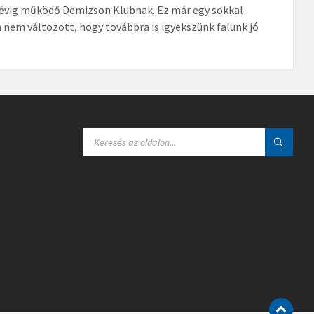
e 5 évig működő Demizson Klubnak. Ez már egy sokkal
nem változott, hogy továbbra is igyekszünk falunk jó
S
E
A
R
C
H
: