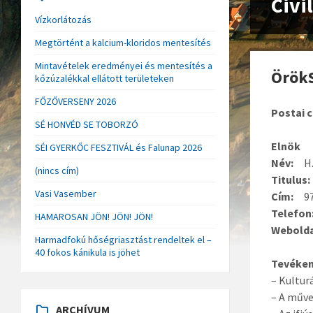
Civi
Vízkorlátozás
Megtörtént a kalcium-kloridos mentesítés
Mintavételek eredményei és mentesítés a
Örök
kőzúzalékkal ellátott területeken
FŐZŐVERSENY 2026
Postai 
SÉ HONVÉD SE TOBORZÓ
Elnök
SÉI GYERKŐC FESZTIVÁL és Falunap 2026
Név:
H.
(nincs cím)
Titulus:
Vasi Vasember
Cím:
9789
Telefon
HAMAROSAN JÖN! JÖN! JÖN!
Webolda
Harmadfokú hőségriasztást rendeltek el –
40 fokos kánikula is jöhet
Tevéken
– Kultur
– A műve
ARCHÍVUM