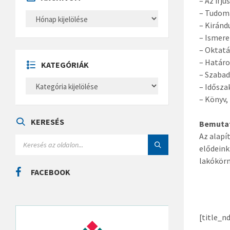
– Az ifj
– Tudom
A
R
– Kiránd
C
– Ismere
H
Í
– Oktatá
V
U
– Határo
KATEGÓRIÁK
M
– Szabad
K
– Időszak
A
T
– Könyv,
E
G
Ó
KERESÉS
Bemuta
R
Az alapí
I
S
Á
E
elődeink
K
A
lakókörn
R
C
FACEBOOK
H
:
[title_n