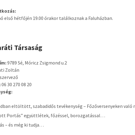
tkozás:
ó első hétfőjén 19.00 órakor találkoznak a Faluházban.
aráti Társaság
ím:
9789 Sé, Móricz Zsigmond u.2
ti Zoltán
szervező
:
06 30 270 08 20
ység:
dban eltöltött, szabadidős tevékenység – Főzőversenyeken való 
ott Portás” együttlétek, főzéssel, borozgatással…
ás – és még ki tudja…