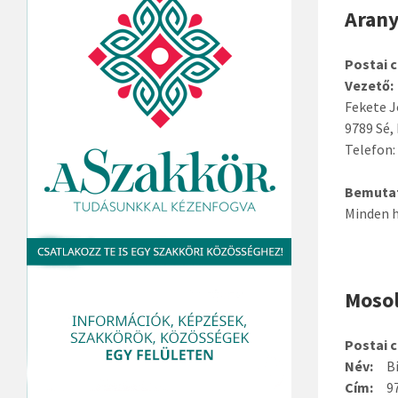
Arany
Postai c
Vezető:
Fekete 
9789 Sé, 
Telefon:
Bemuta
Minden h
Mosol
Postai c
Név:
Bí
Cím:
978