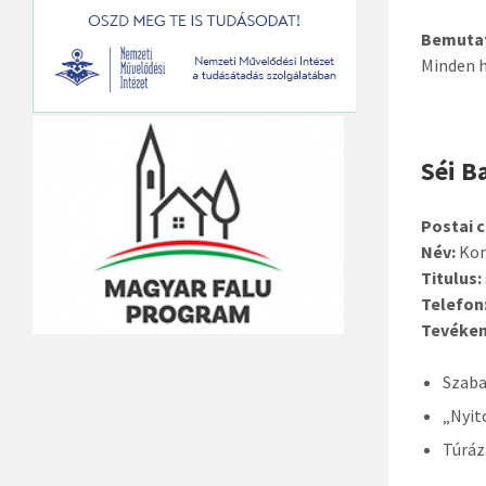
Bemuta
Minden h
Séi B
Postai c
Név:
Kon
Titulus:
Telefon
Tevéken
Szaba
„Nyit
Túráz