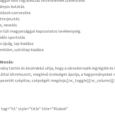
úsággal való foglalkozás feltételeinek szélesítése.
ányos kutatás.
ulások szervezése.
tterjesztés.
s, nevelés.
n túli magyarsággal kapcsolatos tevékenység.
idős sportolás
i újság, lap kiadása
 reklám, szórólap kiadása
tkozás:
tvány tartós és közérdekű célja, hogy a városkörnyék legrégibb é
 által létrehozott, meglévő örökséget ápolja, a hagyományokat
yezetét szépítse, szépségét megóvja.[/vc_toggle][/vc_column][
d tag=”h1″ style=”title” title=”Klubok”