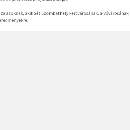
aza azoknak, akik Sét Szombathely kertvárosának, alvóvárosának n
 eredményekre.