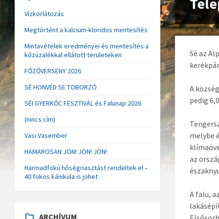
Tele
Vízkorlátozás
Megtörtént a kalcium-kloridos mentesítés
Mintavételek eredményei és mentesítés a
Sé az Al
kőzúzalékkal ellátott területeken
kerékpár
FŐZŐVERSENY 2026
SÉ HONVÉD SE TOBORZÓ
A község
pedig 6,
SÉI GYERKŐC FESZTIVÁL és Falunap 2026
(nincs cím)
Tengersz
melybe é
Vasi Vasember
klímaöve
HAMAROSAN JÖN! JÖN! JÖN!
az ország
Harmadfokú hőségriasztást rendeltek el –
északnyu
40 fokos kánikula is jöhet
A falu, 
lakásépí
ARCHÍVUM
Elsősorb