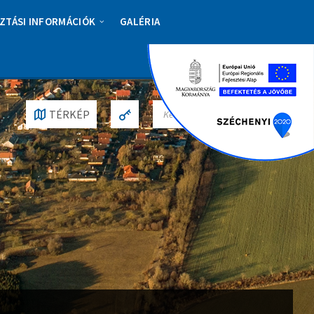
ZTÁSI INFORMÁCIÓK
GALÉRIA
S
TÉRKÉP
E
A
R
C
H
: