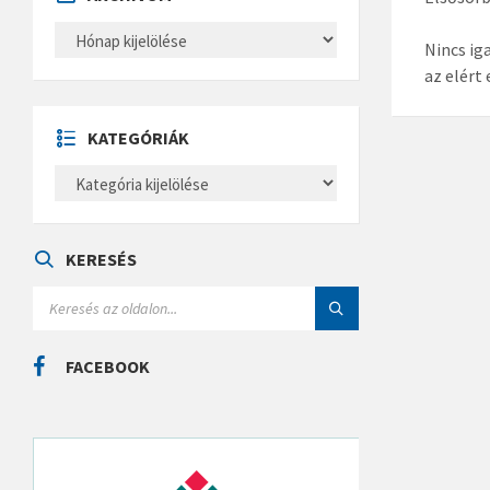
A
R
Nincs ig
C
az elért
H
Í
V
U
KATEGÓRIÁK
M
K
A
T
E
G
Ó
KERESÉS
R
I
S
Á
E
K
A
R
C
FACEBOOK
H
: