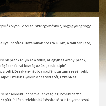
epülés olyan közel fekszik egymáshoz, hogy gyalog vagy
llyel határos. Határainak hossza 16 km, a falu területe,
sebb patak folyik át a falun, az egyik az Arany-patak,
lségében fekvő község az ún. „szub-alpin”
bb, a téli időszak enyhébb, a napfénytartam szegényebb
 alpesi szelek. Gyakori az északi szél, ritkább az
ban sem csökkent, hanem ellenkezőleg: növekedett a
épült fel és a telekkialakítások azóta is folyamatosak.