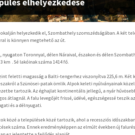
pülés elhelyezkedése
pokalján helyezkedik el, Szombathely szomszédságában. A két tel
ral is könnyen megtehető az út.
, nyugaton Toronnyal, délen Náraival, északon és délen Szombathe
2
03 km
. Sé lakóinak száma 1414 fő.
int feletti magasság a Balti-tengerhez viszonyítva 225,6 m. Két ki
szakról a Szünösei-patak ömlik. Alpok keleti nyúlványainak köze
zetbe tartozik. Az éghajlat kontinentális jellegű, a nyár hűvöse
os átlagnál. A falu levegőjét frissé, üdévé, egészségessé teszik az
gati és a délnyugati.
azok közé a települések közé tartozik, ahol a recessziós időszak
tések száma. Ennek eredményképpen az elmúlt években új falurész 
an ez jelentette a fejlődés alapját.