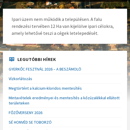
Ipari üzem nem működik a településen. A falu
rendezési tervében 12 Ha van kijelölve ipari célokra,
amely lehetővé teszi a cégek letelepedését.
LEGUTÓBBI HÍREK
GYERKŐC FESZTIVÁL 2026 – A BESZÁMOLÓ
Vízkorlátozás
Megtörtént a kalcium-kloridos mentesítés
Mintavételek eredményei és mentesítés a kőzúzalékkal ellátott
területeken
FŐZŐVERSENY 2026
SÉ HONVÉD SE TOBORZÓ