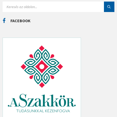
I
S
Á
E
K
A
R
C
FACEBOOK
H
: