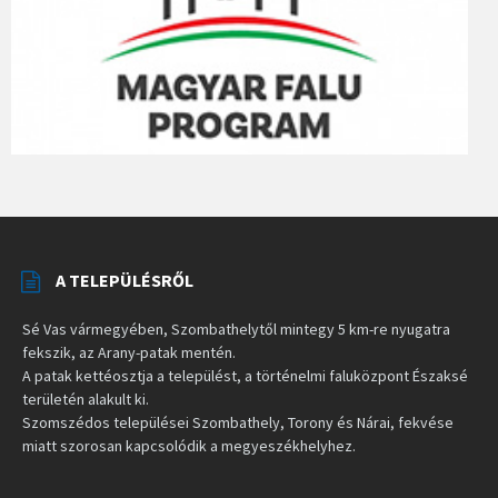
A TELEPÜLÉSRŐL
Sé Vas vármegyében, Szombathelytől mintegy 5 km-re nyugatra
fekszik, az Arany-patak mentén.
A patak kettéosztja a települést, a történelmi faluközpont Északsé
területén alakult ki.
Szomszédos települései Szombathely, Torony és Nárai, fekvése
miatt szorosan kapcsolódik a megyeszékhelyhez.