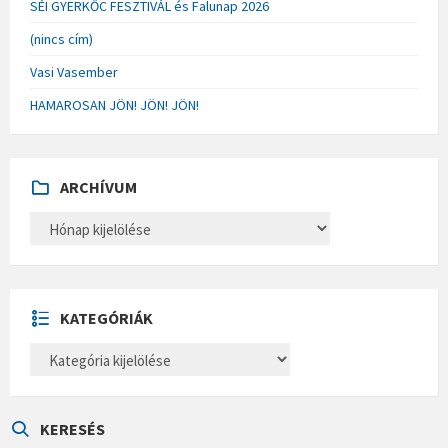
SÉI GYERKŐC FESZTIVÁL és Falunap 2026
(nincs cím)
Vasi Vasember
HAMAROSAN JÖN! JÖN! JÖN!
ARCHÍVUM
A
R
C
H
Í
V
U
KATEGÓRIÁK
M
K
A
T
E
G
Ó
KERESÉS
R