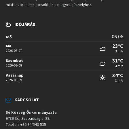
miatt szorosan kapcsolódik a megyeszékhelyhez.
IDŐJÁRÁS
06:06
Idő
23°C
Ma
2026-08-07
3 m/s
31°C
Szombat
2026-08-08
4 m/s
34°C
Vasárnap
2026-08-09
3 m/s
KAPCSOLAT
Sé Község Önkormányzata
9789 Sé, Szabadság u. 29.
Telefon: +36 94/540-535