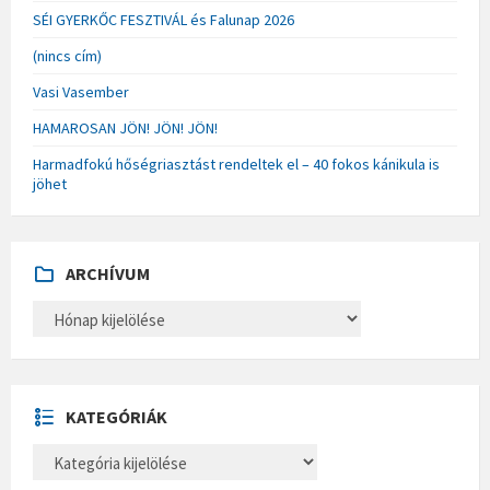
SÉI GYERKŐC FESZTIVÁL és Falunap 2026
(nincs cím)
Vasi Vasember
HAMAROSAN JÖN! JÖN! JÖN!
Harmadfokú hőségriasztást rendeltek el – 40 fokos kánikula is
jöhet
ARCHÍVUM
A
R
C
H
Í
V
U
KATEGÓRIÁK
M
K
A
T