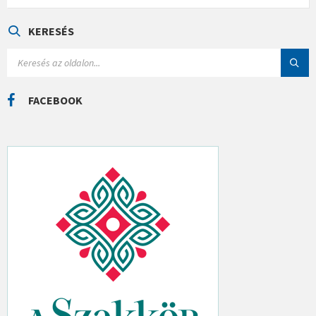
E
G
Ó
KERESÉS
R
I
S
Á
E
K
A
R
C
FACEBOOK
H
: