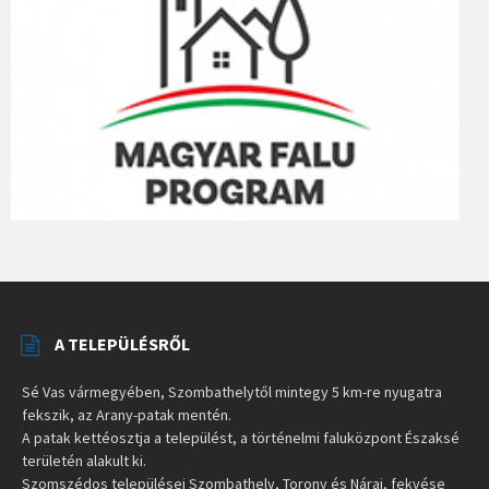
A TELEPÜLÉSRŐL
Sé Vas vármegyében, Szombathelytől mintegy 5 km-re nyugatra
fekszik, az Arany-patak mentén.
A patak kettéosztja a települést, a történelmi faluközpont Északsé
területén alakult ki.
Szomszédos települései Szombathely, Torony és Nárai, fekvése