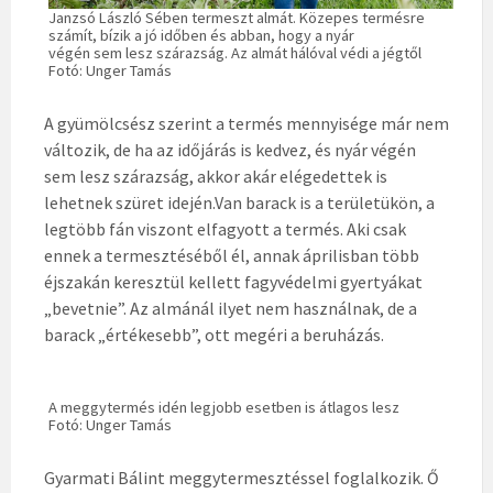
Janzsó László Sében termeszt almát. Közepes termésre
számít, bízik a jó időben és abban, hogy a nyár
végén sem lesz szárazság. Az almát hálóval védi a jégtől
Fotó: Unger Tamás
A gyümölcsész szerint a termés mennyisége már nem
változik, de ha az időjárás is kedvez, és nyár végén
sem lesz szárazság, akkor akár elégedettek is
lehetnek szüret idején.Van barack is a területükön, a
legtöbb fán viszont elfagyott a termés. Aki csak
ennek a termesztéséből él, annak áprilisban több
éjszakán keresztül kellett fagyvédelmi gyertyákat
„bevetnie”. Az almánál ilyet nem használnak, de a
barack „értékesebb”, ott megéri a beruházás.
A meggytermés idén legjobb esetben is átlagos lesz
Fotó: Unger Tamás
Gyarmati Bálint meggytermesztéssel foglalkozik. Ő