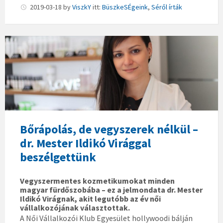
e
2019-03-18
by
ViszkY
itt:
BüszkeSÉgeink
,
Séről írták
r
S
á
D
n
r
d
.
o
M
r
e
ú
s
j
t
d
e
Bőrápolás, de vegyszerek nélkül –
í
r
dr. Mester Ildikó Virággal
s
I
beszélgettünk
z
l
p
d
Vegyszermentes kozmetikumokat minden
o
i
magyar fürdőszobába – ez a jelmondata dr. Mester
l
k
Ildikó Virágnak, akit legutóbb az év női
vállalkozójának választottak.
g
ó
A Női Vállalkozói Klub Egyesület hollywoodi bálján
á
V