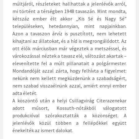
múltjáról, részleteket hallhattak a jelenlévők arról,
e
mi történt a térségben 1948 tavaszán. Mint mondta,
l
kétszáz ember élt akkor „Kis Sé és Nagy Sé”
s
településeken, hetedannyian, mint napjainkban.
ő
Azon a tavaszon árvíz is pusztított, nem lehetett
d
kihajtani az állatokat, és a híd is megrongálódott. Az
í
ott élők márciusban már végeztek a metszéssel, és
s
várokozással néztek a tavasz elé, változást akartak –
z
elevenítette fel a múlt pillanatait a polgármester.
p
Mondandóját azzal zárta, hogy felhívta a figyelmet:
o
nekünk nem kellett megküzdenünk a szabadságért,
l
nem szabad visszaélnünk azzal, amiért ennyi ember
g
adta életét.
á
A köszöntő után a helyi Csillagvirág Citerazenekar
r
adott műsort, Kossuth-nótákból válogatott
a
produkcióval szórakoztatták a közönséget. A
,
jelenlévők közül többen a fellépőkkel együtt
d
énekelték az ismert dalokat.
r