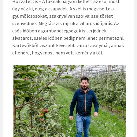
Hozzátette: – A fáknak nagyon kellett az eső, most
úgy néz ki, elég a csapadék. A szél is megviselte a
gyümölcsösöket, szaknyelven szólva: széltörést
szenvednek. Meglátszik rajtuk a viharos időjárás. Az
esős időben a gombabetegségek is terjednek,
zivataros, szeles időben pedig nem lehet permetezni.
Kártevőkből viszont kevesebb van a tava­lyinál, annak
ellenére, hogy most nem volt kemény a tél.