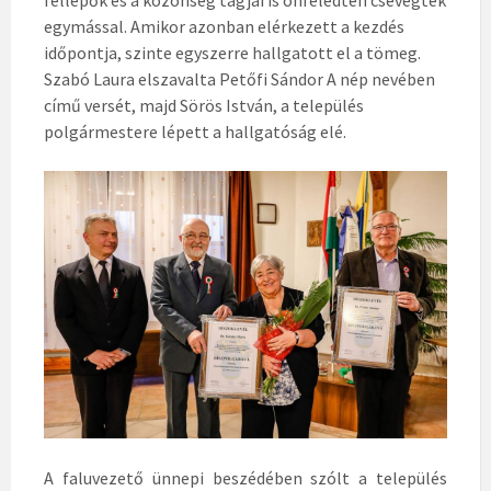
r
egymással. Amikor azonban elérkezett a kezdés
m
időpontja, szinte egyszerre hallgatott el a tömeg.
e
Szabó Laura elszavalta Petőfi Sándor A nép nevében
s
című versét, majd Sörös István, a település
t
polgármestere lépett a hallgatóság elé.
e
r
,
S
e
y
G
á
b
o
r
,
S
A faluvezető ünnepi beszédében szólt a település
é