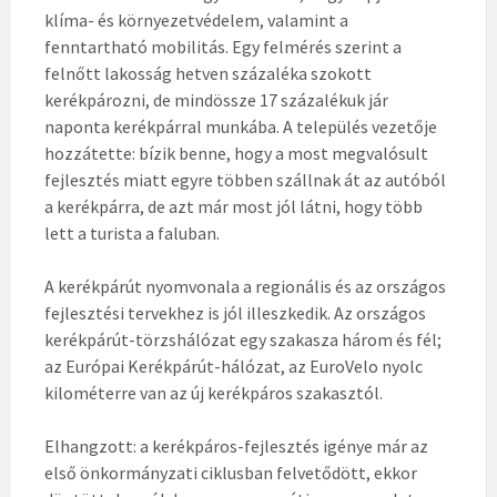
klíma- és környezetvédelem, valamint a
fenntartható mobilitás. Egy felmérés szerint a
felnőtt lakosság hetven százaléka szokott
kerékpározni, de mindössze 17 százalékuk jár
naponta kerékpárral munkába. A település vezetője
hozzátette: bízik benne, hogy a most megvalósult
fejlesztés miatt egyre többen szállnak át az autóból
a kerékpárra, de azt már most jól látni, hogy több
lett a turista a faluban.
A kerékpárút nyomvonala a regionális és az országos
fejlesztési tervekhez is jól illeszkedik. Az országos
kerékpárút-törzshálózat egy szakasza három és fél;
az Európai Kerékpárút-­hálózat, az EuroVelo nyolc
kilométerre van az új kerékpáros szakasztól.
Elhangzott: a kerékpáros-­fejlesztés igénye már az
első önkormányzati ciklusban felvetődött, ekkor