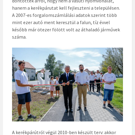
döntöttek arról, hogy nem a vasúti nyomvonalat,
hanem a kerékpárutat kell fejleszteni a településen.
A 2007-es forgalomszámlálási adatok szerint több
mint ezer autó ment keresztül a falun, tíz évvel
később már ötezer fölött volt az áthaladó járművek
száma.
A kerékpárútról végül 2010-ben készült terv: akkor