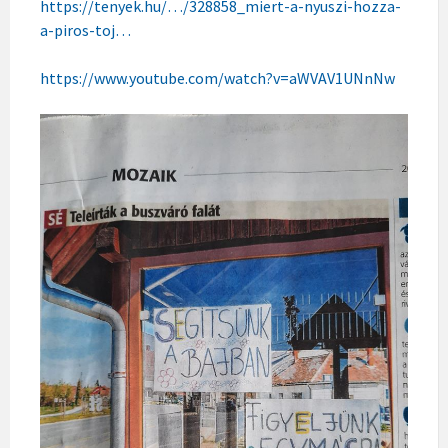
https://tenyek.hu/…/328858_miert-a-nyuszi-hozza-
a-piros-toj…
https://www.youtube.com/watch?v=aWVAV1UNnNw