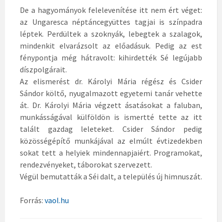
.
De a hagyományok felelevenítése itt nem ért véget:
K
az Ungaresca néptáncegyüttes tagjai is színpadra
á
léptek. Perdültek a szoknyák, lebegtek a szalagok,
r
mindenkit elvarázsolt az előadásuk. Pedig az est
o
fénypontja még hátravolt: kihirdették Sé legújabb
l
díszpolgárait.
y
Az elismerést dr. Károlyi Mária régész és Csider
i
Sándor költő, nyugalmazott egyetemi tanár vehette
M
át. Dr. Károlyi Mária végzett ásatásokat a faluban,
á
munkásságával külföldön is ismertté tette az itt
r
talált gazdag leleteket. Csider Sándor pedig
i
közösségépítő munkájával az elmúlt évtizedekben
a
sokat tett a helyiek mindennapjaiért. Programokat,
é
rendezvényeket, táborokat szervezett.
s
Végül bemutatták a Séi dalt, a település új himnuszát.
C
s
Forrás:
vaol.hu
i
d