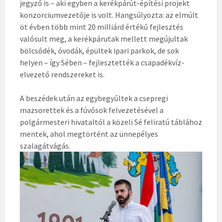
jegyző is – aki egyben a kerékpárút-építési projekt
konzorciumvezetője is volt. Hangsúlyozta: az elmúlt
öt évben több mint 20 milliárd értékű fejlesztés
valósult meg, a kerékpárutak mellett megújultak
bölcsődék, óvodák, épültek ipari parkok, de sok
helyen – így Sében – fejlesztették a csapadékvíz-
elvezető rendszereket is.
A beszédek után az egybegyűltek a csepregi
mazsorettek és a fúvósok felvezetésével a
polgármesteri hivataltól a közeli Sé feliratú táblához
mentek, ahol megtörtént az ünnepélyes
szalagátvágás.