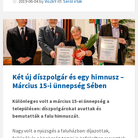
2019-06-04
by
ViszkY
itt:
Séről írták
S
ö
r
ö
s
I
s
t
Két új díszpolgár és egy himnusz –
v
Március 15-i ünnepség Sében
á
n
Különleges volt a március 15-ei ünnepség a
p
településen: díszpolgárokat avattak és
o
bemutatták a falu himnuszát.
l
g
Nagy volt a nyüzsgés a faluházban: díjazottak,
á
fellépők és a közönség tagjai is önfeledten csevegtek