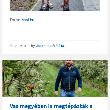
Forrás:
vaol.hu
2019-08-13
by
ViszkY
itt:
Séről írták
Vas megyében is megtépázták a