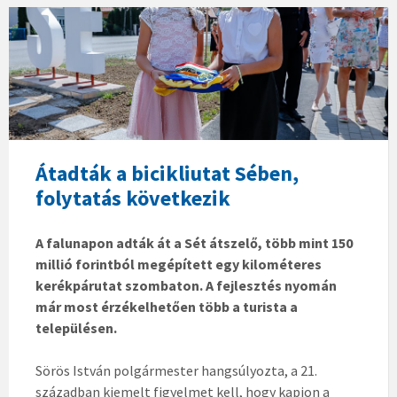
Átadták a bicikliutat Sében,
folytatás következik
A falunapon adták át a Sét átszelő, több mint 150
millió forintból megépített egy kilométeres
kerékpárutat szombaton. A fejlesztés nyomán
már most érzékelhetően több a turista a
településen.
Sörös István polgármester hangsúlyozta, a 21.
században kiemelt figyelmet kell, hogy kapjon a