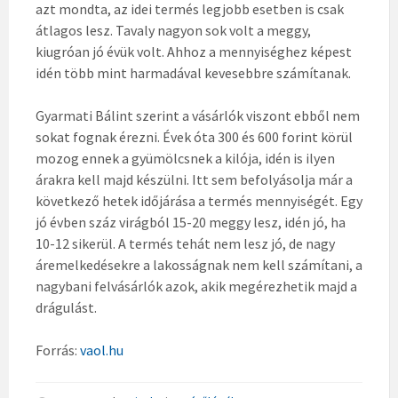
azt mondta, az idei termés legjobb esetben is csak
átlagos lesz. Tavaly nagyon sok volt a meggy,
kiugróan jó évük volt. Ahhoz a mennyiséghez képest
idén több mint harmadával kevesebbre számítanak.
Gyarmati Bálint szerint a vásárlók viszont ebből nem
sokat fognak érezni. Évek óta 300 és 600 forint körül
mozog ennek a gyümölcsnek a kilója, idén is ilyen
árakra kell majd készülni. Itt sem befolyásolja már a
következő hetek időjárása a termés mennyiségét. Egy
jó évben száz virágból 15-20 meggy lesz, idén jó, ha
10-12 sikerül. A termés tehát nem lesz jó, de nagy
áremelkedésekre a lakosságnak nem kell számítani, a
nagybani felvásárlók azok, akik megérezhetik majd a
drágulást.
Forrás:
vaol.hu