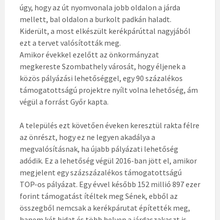
úgy, hogy az út nyomvonala jobb oldalon a járda
mellett, bal oldalon a burkolt padkán haladt.
Kiderült, a most el­készült kerékpárúttal nagyjából
ezt a tervet valósították meg.
Amikor évekkel ezelőtt az önkormányzat
megkereste Szombathely városát, hogy éljenek a
közös pályázási lehetőséggel, egy 90 százalékos
támogatottságú projektre nyílt volna lehetőség, ám
végül a forrást Győr kapta.
A település ezt követően éveken keresztül rakta félre
az önrészt, hogy ez ne legyen akadálya a
megvalósításnak, ha újabb pályázati lehetőség
adódik. Ez a lehetőség végül 2016-ban jött el, amikor
megjelent egy százszázalékos támogatottságú
TOP-os pályázat. Egy évvel később 152 millió 897 ezer
forint támogatást ítéltek meg Sének, ebből az
összegből nemcsak a kerékpárutat építették meg,
hanem két hidat és több helyen a járdaszakaszt is