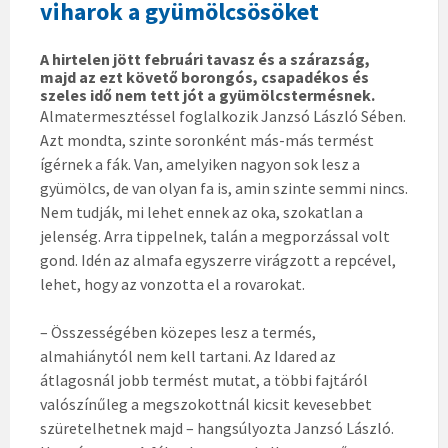
viharok a gyümölcsösöket
A hirtelen jött februári tavasz és a szárazság,
majd az ezt követő borongós, csapadékos és
szeles idő nem tett jót a gyümölcstermésnek.
Almatermesztéssel foglalkozik Janzsó László Sében.
Azt mondta, szinte soronként más-más termést
ígérnek a fák. Van, amelyiken nagyon sok lesz a
gyümölcs, de van olyan fa is, amin szinte semmi nincs.
Nem tudják, mi lehet ennek az oka, szokatlan a
jelenség. Arra tippelnek, talán a megporzással volt
gond. Idén az almafa egyszerre virágzott a repcével,
lehet, hogy az vonzotta el a rovarokat.
– Összességében közepes lesz a termés,
almahiánytól nem kell tartani. Az Idared az
átlagosnál jobb termést mutat, a többi fajtáról
valószínűleg a megszokottnál kicsit kevesebbet
szüretelhetnek majd – hangsúlyozta Janzsó László.