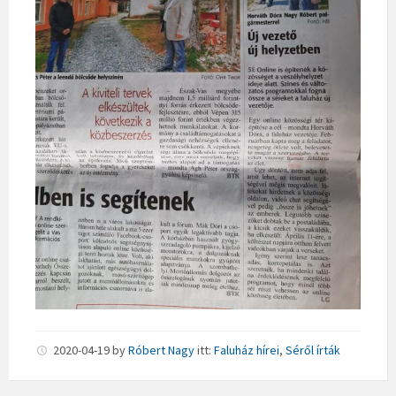
2020-04-19
by
Róbert Nagy
itt:
Faluház hírei
,
Séről írták