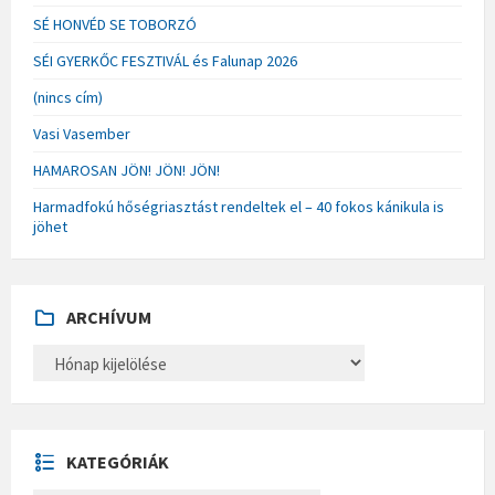
SÉ HONVÉD SE TOBORZÓ
SÉI GYERKŐC FESZTIVÁL és Falunap 2026
(nincs cím)
Vasi Vasember
HAMAROSAN JÖN! JÖN! JÖN!
Harmadfokú hőségriasztást rendeltek el – 40 fokos kánikula is
jöhet
ARCHÍVUM
A
R
C
H
Í
V
U
KATEGÓRIÁK
M