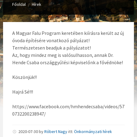
Főoldal
Hírek
/
A Magyar Falu Program keretében kiírásra került az új
óvoda építésére vonatkozó pályázat!
Természetesen beadjuk a pályázatot!
Az, hogy mindez meg is valósulhasson, annak Dr.
Hende Csaba országgyűlési képviselőnk a fővédnöke!
Köszönjük!!
Hajrá Sé!!!
https://www.facebook.com/hmhendecsaba/videos/57
0732200238947/
2020-07-30
by
Róbert Nagy
itt:
Önkormányzati hírek