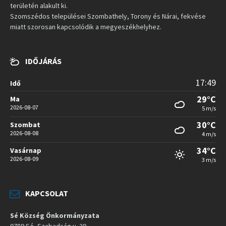
területén alakult ki.
Szomszédos települései Szombathely, Torony és Nárai, fekvése
miatt szorosan kapcsolódik a megyeszékhelyhez.
IDŐJÁRÁS
17:49
Idő
29°C
Ma
2026-08-07
5 m/s
30°C
Szombat
2026-08-08
4 m/s
34°C
Vasárnap
2026-08-09
3 m/s
KAPCSOLAT
Sé Község Önkormányzata
9789 Sé, Szabadság u. 29.