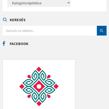
K
A
T
E
G
Ó
KERESÉS
R
I
S
Á
E
K
A
R
C
FACEBOOK
H
: