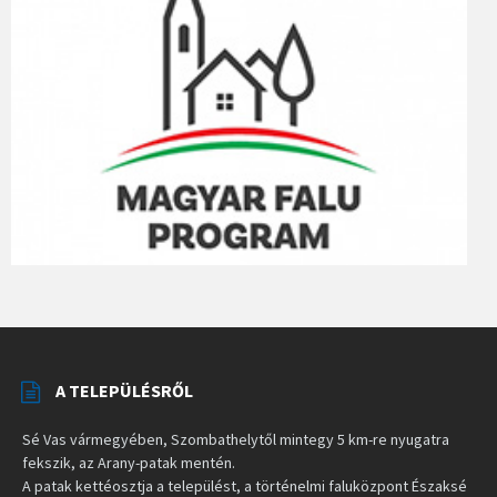
A TELEPÜLÉSRŐL
Sé Vas vármegyében, Szombathelytől mintegy 5 km-re nyugatra
fekszik, az Arany-patak mentén.
A patak kettéosztja a települést, a történelmi faluközpont Északsé