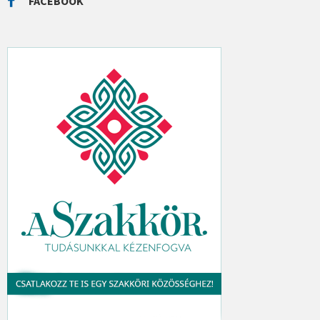
FACEBOOK
H
: