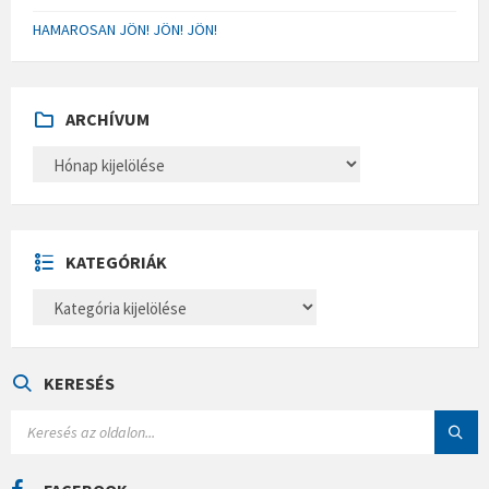
HAMAROSAN JÖN! JÖN! JÖN!
ARCHÍVUM
A
R
C
H
Í
V
U
KATEGÓRIÁK
M
K
A
T
E
G
Ó
KERESÉS
R
I
S
Á
E
K
A
R
C