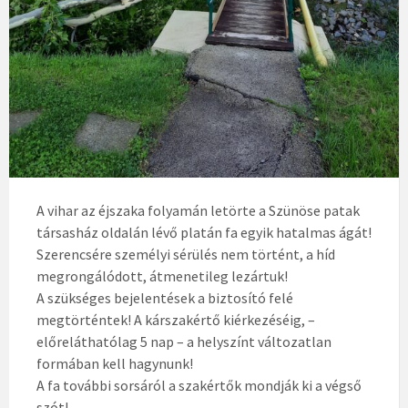
A vihar az éjszaka folyamán letörte a Szünöse patak
társasház oldalán lévő platán fa egyik hatalmas ágát!
Szerencsére személyi sérülés nem történt, a híd
megrongálódott, átmenetileg lezártuk!
A szükséges bejelentések a biztosító felé
megtörténtek! A kárszakértő kiérkezéséig, –
előreláthatólag 5 nap – a helyszínt változatlan
formában kell hagynunk!
A fa további sorsáról a szakértők mondják ki a végső
szót!