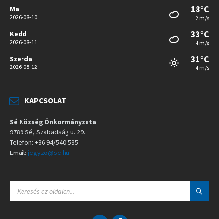
18°C
Ma
2026-08-10
2 m/s
33°C
Kedd
2026-08-11
4 m/s
31°C
Szerda
2026-08-12
4 m/s
KAPCSOLAT
Sé Község Önkormányzata
9789 Sé, Szabadság u. 29.
Telefon: +36 94/540-535
Email:
jegyzo@se.hu
S
E
A
R
C
E
F