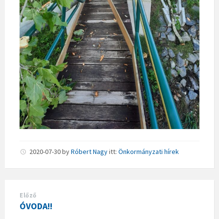
2020-07-30
by
Róbert Nagy
itt:
Önkormányzati hírek
Előző
ÓVODA!!