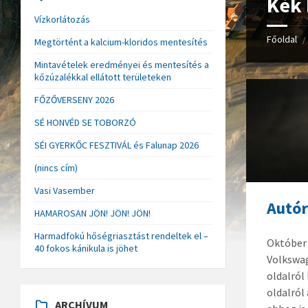
Kék 
Vízkorlátozás
Főoldal
/
Megtörtént a kalcium-kloridos mentesítés
Mintavételek eredményei és mentesítés a
kőzúzalékkal ellátott területeken
FŐZŐVERSENY 2026
SÉ HONVÉD SE TOBORZÓ
SÉI GYERKŐC FESZTIVÁL és Falunap 2026
(nincs cím)
Vasi Vasember
Autór
HAMAROSAN JÖN! JÖN! JÖN!
Harmadfokú hőségriasztást rendeltek el –
Október 
40 fokos kánikula is jöhet
Volkswag
oldalról
oldalról
ARCHÍVUM