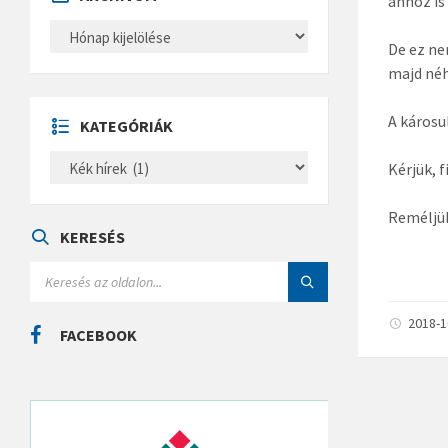
ahhoz is
A
R
De ez ne
C
majd néh
H
Í
V
U
A károsu
KATEGÓRIÁK
M
K
Kérjük, 
A
T
E
Reméljük
G
Ó
KERESÉS
R
I
S
Á
E
K
A
R
2018-
C
FACEBOOK
H
: