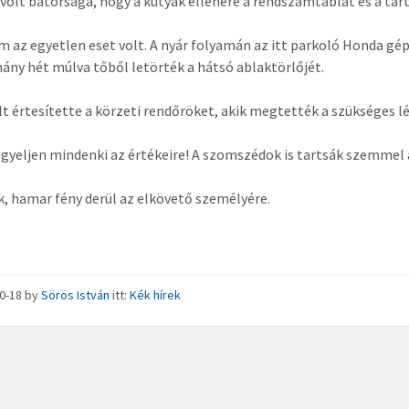
 volt bátorsága, hogy a kutyák ellenére a rendszámtáblát és a tar
m az egyetlen eset volt. A nyár folyamán az itt parkoló Honda gé
ány hét múlva tőből letörték a hátsó ablaktörlőjét.
lt értesítette a körzeti rendőröket, akik megtették a szükséges l
figyeljen mindenki az értékeire! A szomszédok is tartsák szemmel 
, hamar fény derül az elkövető személyére.
10-18
by
Sörös István
itt:
Kék hírek