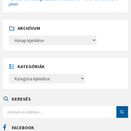
jöhet
ARCHÍVUM
A
R
C
H
Í
V
U
KATEGÓRIÁK
M
K
A
T
E
G
Ó
KERESÉS
R
I
S
Á
E
K
A
R
C
FACEBOOK
H