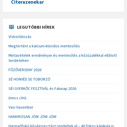
Citerazenekar
LEGUTÓBBI HÍREK
Vízkorlátozás
Megtörtént a kalcium-kloridos mentesítés
Mintavételek eredményei és mentesítés a kőzúzalékkal ellátott
területeken
FŐZŐVERSENY 2026
SÉ HONVÉD SE TOBORZÓ
SÉI GYERKŐC FESZTIVÁL és Falunap 2026
(nincs cím)
Vasi Vasember
HAMAROSAN JÖN! JÖN! JÖN!
Harmadfokú hőségriasztást rendeltek el – 40 fokos kánikula is