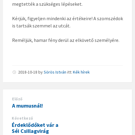
megtették a szükséges lépéseket.
Kérjük, figyeljen mindenki az értékeire! A szomszédok
is tartsák szemmel az utcát.
Reméljük, hamar fény derül az elkövető személyére.
2018-10-18
by
Sörös István
itt:
Kék hírek
Előző
A mumusnál!
Következő
Érdeklődőket vár a
Séi Csillagvirág