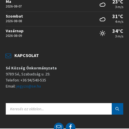
23°C
Ma
2026-08-07
3 m/s
31°C
Szombat
2026-08-08
4 m/s
34°C
Vasárnap
2026-08-09
3 m/s
KAPCSOLAT
Sé Község Önkormányzata
9789 Sé, Szabadság u. 29.
Telefon: +36 94/540-535
Email:
jegyzo@se.hu
S
E
A
R
C
E
F
H