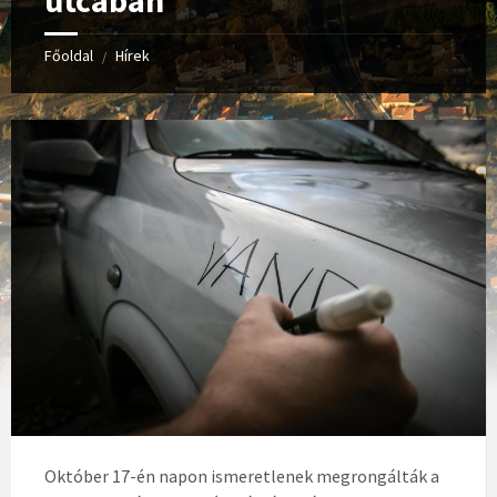
utcában
Főoldal
Hírek
/
Október 17-én napon ismeretlenek megrongálták a