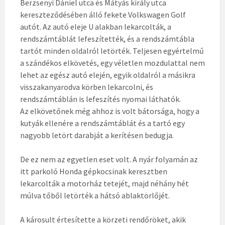
Berzsenyi Dániel utca és Mátyás király utca
kereszteződésében álló fekete Volkswagen Golf
autót. Az autó eleje U alakban lekarcolták, a
rendszámtáblát lefeszítették, és a rendszámtábla
tartót minden oldalról letörték. Teljesen egyértelmű
a szándékos elkövetés, egy véletlen mozdulattal nem
lehet az egész autó elején, egyik oldalról a másikra
visszakanyarodva körben lekarcolni, és
rendszámtáblán is lefeszítés nyomai láthatók.
Az
elkövetőnek még ahhoz is volt bátorsága, hogy a
kutyák ellenére a rendszámtáblát és a tartó egy
nagyobb letört darabját a kerítésen bedugja.
De ez nem az egyetlen eset volt. A nyár folyamán az
itt parkoló Honda gépkocsinak keresztben
lekarcolták a motorház tetejét, majd néhány hét
múlva tőből letörték a hátsó ablaktörlőjét.
A károsult értesítette a körzeti rendőröket, akik