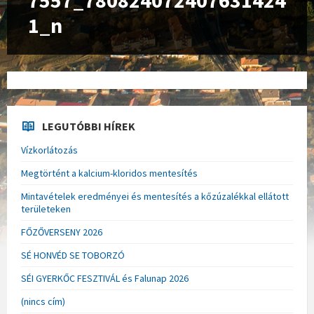
7557_780824072407631424
1_n
LEGUTÓBBI HÍREK
Vízkorlátozás
Megtörtént a kalcium-kloridos mentesítés
Mintavételek eredményei és mentesítés a kőzúzalékkal ellátott
területeken
FŐZŐVERSENY 2026
SÉ HONVÉD SE TOBORZÓ
SÉI GYERKŐC FESZTIVÁL és Falunap 2026
(nincs cím)