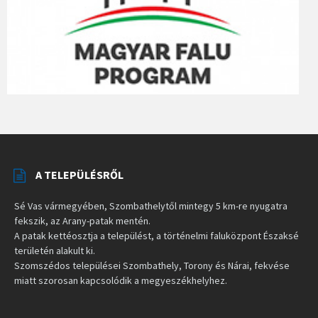
A TELEPÜLÉSRŐL
Sé Vas vármegyében, Szombathelytől mintegy 5 km-re nyugatra
fekszik, az Arany-patak mentén.
A patak kettéosztja a települést, a történelmi faluközpont Északsé
területén alakult ki.
Szomszédos települései Szombathely, Torony és Nárai, fekvése
miatt szorosan kapcsolódik a megyeszékhelyhez.