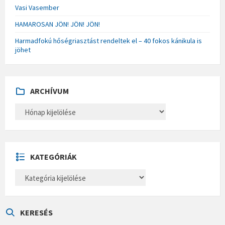
Vasi Vasember
HAMAROSAN JÖN! JÖN! JÖN!
Harmadfokú hőségriasztást rendeltek el – 40 fokos kánikula is
jöhet
ARCHÍVUM
A
R
C
H
Í
V
U
KATEGÓRIÁK
M
K
A
T
E
G
Ó
KERESÉS
R