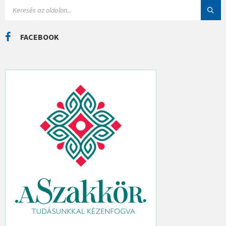
I
S
Á
E
K
A
R
C
FACEBOOK
H
: