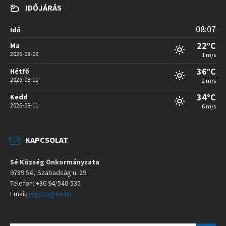
IDŐJÁRÁS
08:07
Idő
22°C
Ma
2026-08-09
1 m/s
36°C
Hétfő
2026-08-10
2 m/s
34°C
Kedd
2026-08-11
6 m/s
KAPCSOLAT
Sé Község Önkormányzata
9789 Sé, Szabadság u. 29.
Telefon: +36 94/540-535
Email:
jegyzo@se.hu