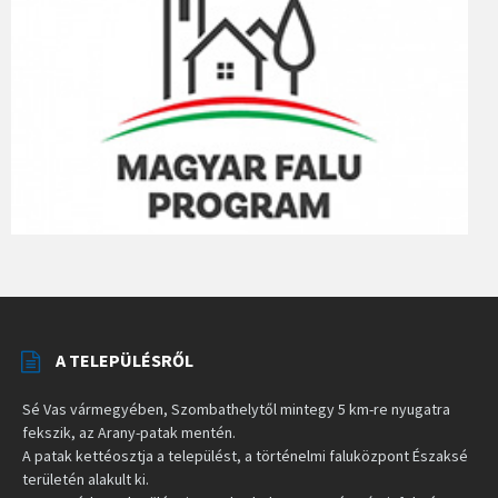
A TELEPÜLÉSRŐL
Sé Vas vármegyében, Szombathelytől mintegy 5 km-re nyugatra
fekszik, az Arany-patak mentén.
A patak kettéosztja a települést, a történelmi faluközpont Északsé
területén alakult ki.