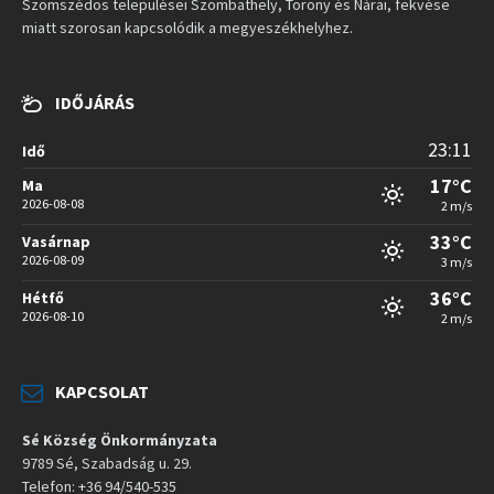
Szomszédos települései Szombathely, Torony és Nárai, fekvése
miatt szorosan kapcsolódik a megyeszékhelyhez.
IDŐJÁRÁS
23:11
Idő
17°C
Ma
2026-08-08
2 m/s
33°C
Vasárnap
2026-08-09
3 m/s
36°C
Hétfő
2026-08-10
2 m/s
KAPCSOLAT
Sé Község Önkormányzata
9789 Sé, Szabadság u. 29.
Telefon: +36 94/540-535