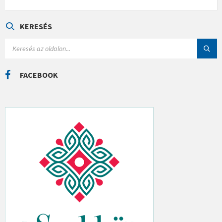
T
E
G
Ó
KERESÉS
R
I
S
Á
E
K
A
R
C
FACEBOOK
H
: