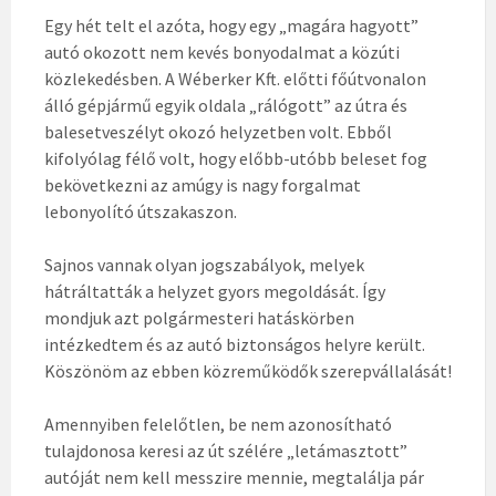
Egy hét telt el azóta, hogy egy „magára hagyott”
autó okozott nem kevés bonyodalmat a közúti
közlekedésben. A Wéberker Kft. előtti főútvonalon
álló gépjármű egyik oldala „rálógott” az útra és
balesetveszélyt okozó helyzetben volt. Ebből
kifolyólag félő volt, hogy előbb-utóbb beleset fog
bekövetkezni az amúgy is nagy forgalmat
lebonyolító útszakaszon.
Sajnos vannak olyan jogszabályok, melyek
hátráltatták a helyzet gyors megoldását. Így
mondjuk azt polgármesteri hatáskörben
intézkedtem és az autó biztonságos helyre került.
Köszönöm az ebben közreműködők szerepvállalását!
Amennyiben felelőtlen, be nem azonosítható
tulajdonosa keresi az út szélére „letámasztott”
autóját nem kell messzire mennie, megtalálja pár