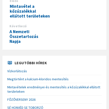
Előző
Mintavétel a
kőzúzalékkal
ellátott területeken
Következő
A Nemzeti
Összetartozás
Napja
LEGUTÓBBI HÍREK
Vízkorlátozás
Megtörtént a kalcium-kloridos mentesítés
Mintavételek eredményei és mentesítés a kőzúzalékkal ellátott
területeken
FŐZŐVERSENY 2026
SÉ HONVÉD SE TOBORZÓ