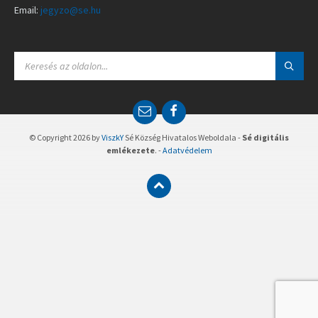
Email:
jegyzo@se.hu
S
E
A
R
C
E
F
H
m
a
:
a
c
© Copyright 2026 by
ViszkY
Sé Község Hivatalos Weboldala -
Sé digitális
i
e
emlékezete
. -
Adatvédelem
l
b
o
o
k