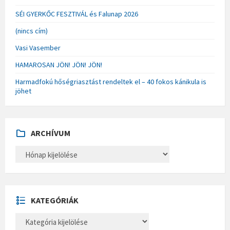
SÉI GYERKŐC FESZTIVÁL és Falunap 2026
(nincs cím)
Vasi Vasember
HAMAROSAN JÖN! JÖN! JÖN!
Harmadfokú hőségriasztást rendeltek el – 40 fokos kánikula is
jöhet
ARCHÍVUM
A
R
C
H
Í
V
U
KATEGÓRIÁK
M
K
A