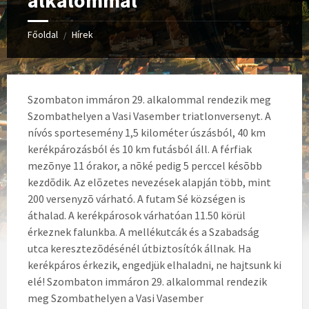
alkalommal
Főoldal
Hírek
/
Szombaton immáron 29. alkalommal rendezik meg
Szombathelyen a Vasi Vasember triatlonversenyt. A
nívós sportesemény 1,5 kilométer úszásból, 40 km
kerékpározásból és 10 km futásból áll. A férfiak
mezõnye 11 órakor, a nõké pedig 5 perccel késõbb
kezdõdik. Az elõzetes nevezések alapján több, mint
200 versenyzõ várható. A futam Sé községen is
áthalad. A kerékpárosok várhatóan 11.50 körül
érkeznek falunkba. A mellékutcák és a Szabadság
utca keresztezõdésénél útbiztosítók állnak. Ha
kerékpáros érkezik, engedjük elhaladni, ne hajtsunk ki
elé!
Szombaton immáron 29. alkalommal rendezik
meg Szombathelyen a Vasi Vasember