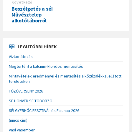
Következő
Beszélgetés a séi
Mûvésztelep
alkotótáborról
LEGUTÓBBI HÍREK
Vízkorlátozás
Megtörtént a kalcium-kloridos mentesítés
Mintavételek eredményei és mentesítés a kőzúzalékkal ellátott
területeken
FŐZŐVERSENY 2026
SÉ HONVÉD SE TOBORZÓ
SÉI GYERKŐC FESZTIVÁL és Falunap 2026
(nincs cím)
Vasi Vasember