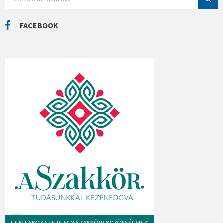
E
K
A
R
C
FACEBOOK
H
: