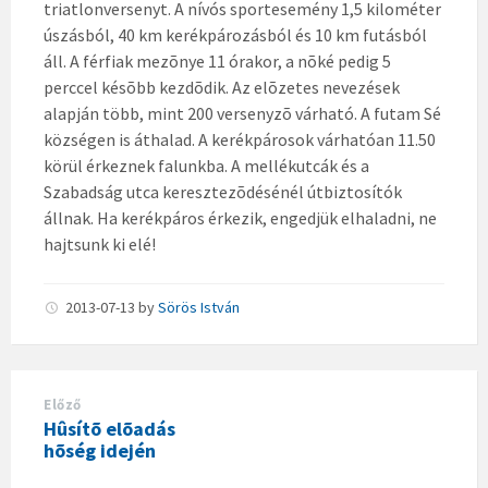
triatlonversenyt. A nívós sportesemény 1,5 kilométer
úszásból, 40 km kerékpározásból és 10 km futásból
áll. A férfiak mezõnye 11 órakor, a nõké pedig 5
perccel késõbb kezdõdik. Az elõzetes nevezések
alapján több, mint 200 versenyzõ várható. A futam Sé
községen is áthalad. A kerékpárosok várhatóan 11.50
körül érkeznek falunkba. A mellékutcák és a
Szabadság utca keresztezõdésénél útbiztosítók
állnak. Ha kerékpáros érkezik, engedjük elhaladni, ne
hajtsunk ki elé!
2013-07-13
by
Sörös István
Előző
Hûsítõ elõadás
hõség idején