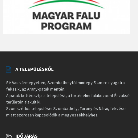
A TELEPÜLÉSRŐL
Sé Vas vármegyében, Szombathelytől mintegy 5 km-re nyugatra
fekszik, az Arany-patak mentén.
A patak kettéosztja a települést, a történelmi faluközpont Északsé
területén alakult ki.
Szomszédos települései Szombathely, Torony és Nárai, fekvése
miatt szorosan kapcsolódik a megyeszékhelyhez.
IDŐJÁRÁS