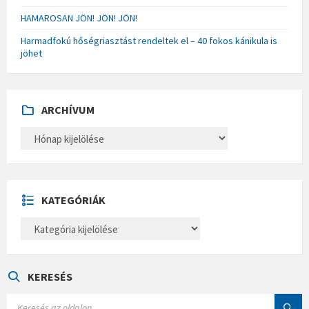
HAMAROSAN JÖN! JÖN! JÖN!
Harmadfokú hőségriasztást rendeltek el – 40 fokos kánikula is
jöhet
ARCHÍVUM
A
R
C
H
Í
V
U
KATEGÓRIÁK
M
K
A
T
E
G
Ó
KERESÉS
R
I
S
Á