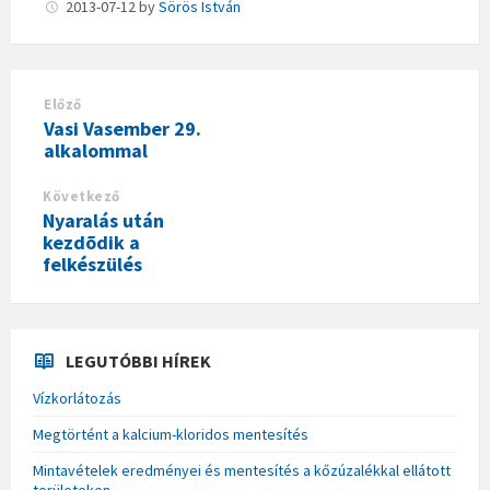
2013-07-12
by
Sörös István
Előző
Vasi Vasember 29.
alkalommal
Következő
Nyaralás után
kezdõdik a
felkészülés
LEGUTÓBBI HÍREK
Vízkorlátozás
Megtörtént a kalcium-kloridos mentesítés
Mintavételek eredményei és mentesítés a kőzúzalékkal ellátott