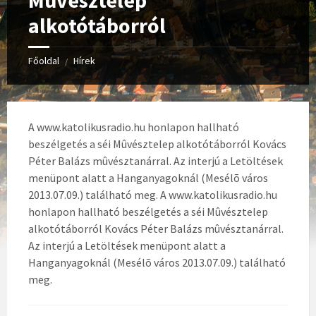
Mûvésztelep
alkotótáborról
Főoldal
Hírek
/
A www.katolikusradio.hu honlapon hallható
beszélgetés a séi Mûvésztelep alkotótáborról Kovács
Péter Balázs mûvésztanárral. Az interjú a Letöltések
menüpont alatt a Hanganyagoknál (Mesélõ város
2013.07.09.) található meg.
A www.katolikusradio.hu
honlapon hallható beszélgetés a séi Mûvésztelep
alkotótáborról Kovács Péter Balázs mûvésztanárral.
Az interjú a Letöltések menüpont alatt a
Hanganyagoknál (Mesélõ város 2013.07.09.) található
meg.