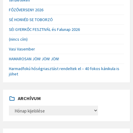
területeken
FŐZŐVERSENY 2026
SÉ HONVÉD SE TOBORZÓ
SÉI GYERKŐC FESZTIVÁL és Falunap 2026
(nincs cím)
Vasi Vasember
HAMAROSAN JÖN! JÖN! JÖN!
Harmadfokú hőségriasztást rendeltek el – 40 fokos kánikula is
jöhet
ARCHÍVUM
A
R
C
H
Í
V