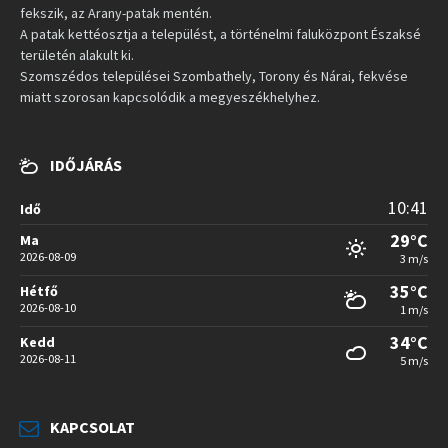
fekszik, az Arany-patak mentén.
A patak kettéosztja a települést, a történelmi faluközpont Északsé
területén alakult ki.
Szomszédos települései Szombathely, Torony és Nárai, fekvése
miatt szorosan kapcsolódik a megyeszékhelyhez.
IDŐJÁRÁS
10:41
Idő
29°C
Ma
2026-08-09
3 m/s
35°C
Hétfő
2026-08-10
1 m/s
34°C
Kedd
2026-08-11
5 m/s
KAPCSOLAT