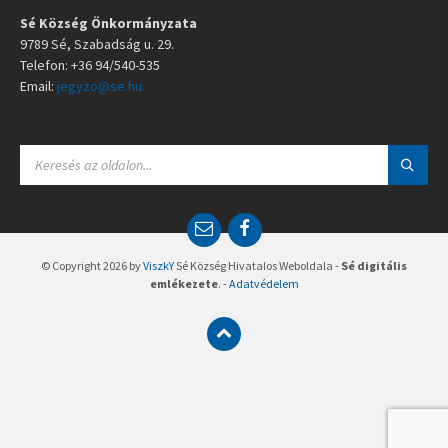
Sé Község Önkormányzata
9789 Sé, Szabadság u. 29.
Telefon: +36 94/540-535
Email:
jegyzo@se.hu
S
E
A
R
C
E
F
H
m
a
:
a
c
© Copyright 2026 by
ViszkY
Sé Község Hivatalos Weboldala -
Sé digitális
i
e
emlékezete
. -
Adatvédelem
l
b
o
o
k