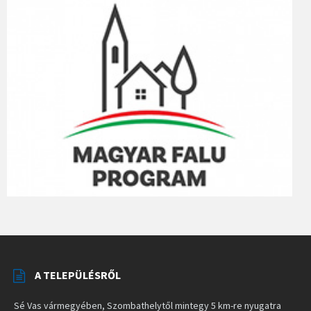
A TELEPÜLÉSRŐL
Sé Vas vármegyében, Szombathelytől mintegy 5 km-re nyugatra