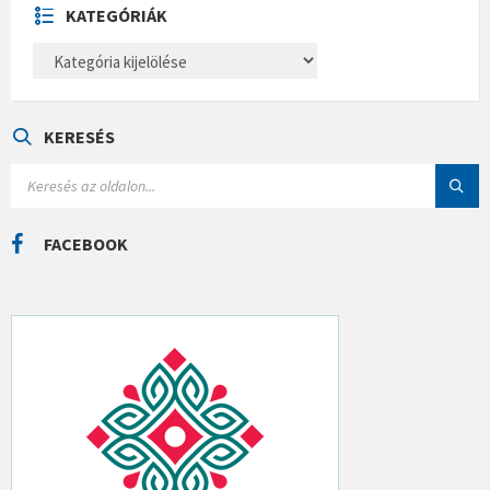
U
KATEGÓRIÁK
M
K
A
T
E
G
Ó
KERESÉS
R
I
S
Á
E
K
A
R
C
FACEBOOK
H
: