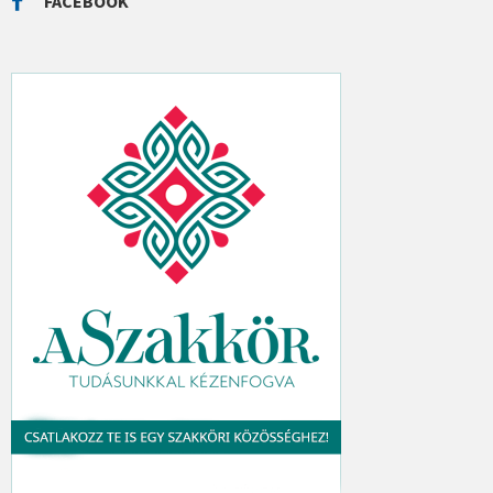
FACEBOOK
H
: