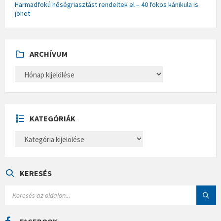
Harmadfokú hőségriasztást rendeltek el – 40 fokos kánikula is
jöhet
ARCHÍVUM
A
R
C
H
Í
V
U
KATEGÓRIÁK
M
K
A
T
E
G
Ó
KERESÉS
R
I
S
Á
E
K
A
R
C