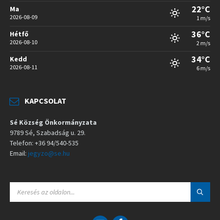
22°C
Ma
2026-08-09
1 m/s
36°C
Hétfő
2026-08-10
2 m/s
34°C
Kedd
2026-08-11
6 m/s
KAPCSOLAT
Sé Község Önkormányzata
9789 Sé, Szabadság u. 29.
Telefon: +36 94/540-535
Email:
jegyzo@se.hu
S
E
A
R
C
E
F