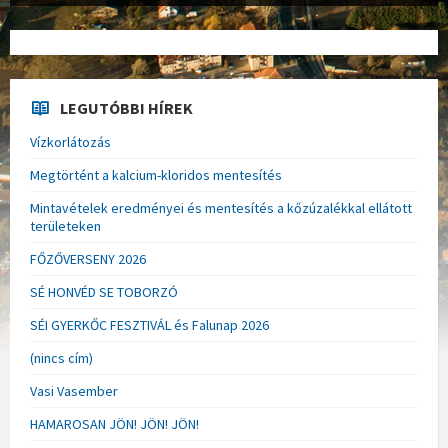
LEGUTÓBBI HÍREK
Vízkorlátozás
Megtörtént a kalcium-kloridos mentesítés
Mintavételek eredményei és mentesítés a kőzúzalékkal ellátott
területeken
FŐZŐVERSENY 2026
SÉ HONVÉD SE TOBORZÓ
SÉI GYERKŐC FESZTIVÁL és Falunap 2026
(nincs cím)
Vasi Vasember
HAMAROSAN JÖN! JÖN! JÖN!