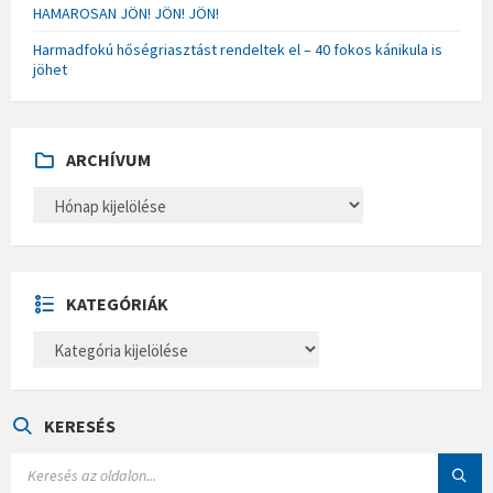
HAMAROSAN JÖN! JÖN! JÖN!
Harmadfokú hőségriasztást rendeltek el – 40 fokos kánikula is
jöhet
ARCHÍVUM
A
R
C
H
Í
V
U
KATEGÓRIÁK
M
K
A
T
E
G
Ó
KERESÉS
R
I
S
Á
E
K