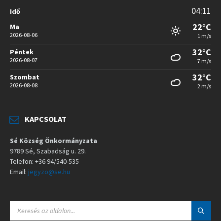
04:11
Idő
22°C
Ma
2026-08-06
1 m/s
32°C
Péntek
2026-08-07
7 m/s
32°C
Szombat
2026-08-08
2 m/s
KAPCSOLAT
Sé Község Önkormányzata
9789 Sé, Szabadság u. 29.
Telefon: +36 94/540-535
Email:
jegyzo@se.hu
S
E
A