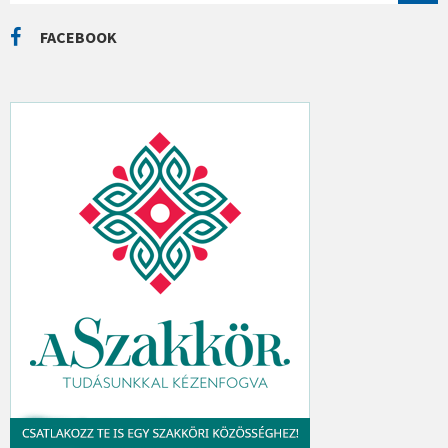
A
R
C
FACEBOOK
H
: