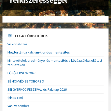
rendszerességgel
LEGUTÓBBI HÍREK
Vízkorlátozás
Megtörtént a kalcium-kloridos mentesítés
Mintavételek eredményei és mentesítés a kőzúzalékkal ellátott
területeken
FŐZŐVERSENY 2026
SÉ HONVÉD SE TOBORZÓ
SÉI GYERKŐC FESZTIVÁL és Falunap 2026
(nincs cím)
Vasi Vasember