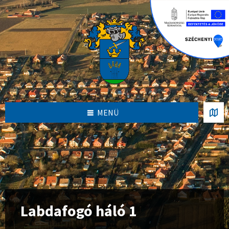
S
S
S
k
k
k
i
i
i
p
p
p
t
t
t
o
o
o
c
l
f
o
e
o
n
f
o
t
t
t
e
s
e
n
i
r
MENÜ
t
d
e
b
a
r
Labdafogó háló 1