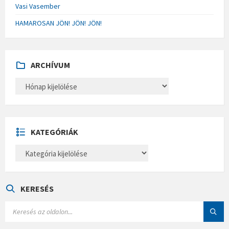
Vasi Vasember
HAMAROSAN JÖN! JÖN! JÖN!
ARCHÍVUM
A
R
C
H
Í
V
U
KATEGÓRIÁK
M
K
A
T
E
G
Ó
KERESÉS
R
I
S
Á
E
K
A
R