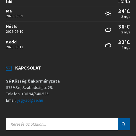
15:45
Idő
34°C
Ma
2026-08-09
3 m/s
36°C
Hétfő
2026-08-10
2 m/s
32°C
Kedd
2026-08-11
4 m/s
KAPCSOLAT
Sé Község Önkormányzata
9789 Sé, Szabadság u. 29.
Telefon: +36 94/540-535
Email:
jegyzo@se.hu
S
E
A
R