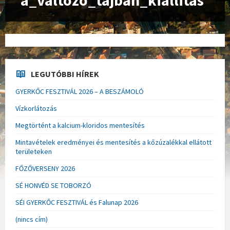
a_valtozo_tajban_kiallitas
LEGUTÓBBI HÍREK
GYERKŐC FESZTIVÁL 2026 – A BESZÁMOLÓ
Vízkorlátozás
Megtörtént a kalcium-kloridos mentesítés
Mintavételek eredményei és mentesítés a kőzúzalékkal ellátott
területeken
FŐZŐVERSENY 2026
SÉ HONVÉD SE TOBORZÓ
SÉI GYERKŐC FESZTIVÁL és Falunap 2026
(nincs cím)