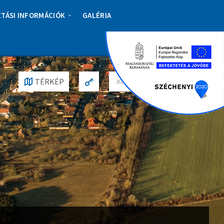
ZTÁSI INFORMÁCIÓK
GALÉRIA
S
TÉRKÉP
E
A
R
C
H
: