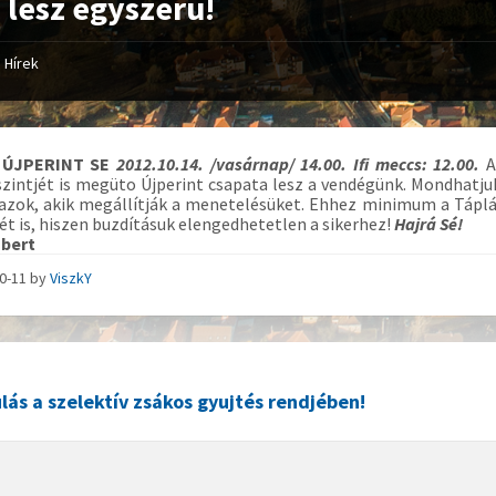
lesz egyszeru!
Hírek
 ÚJPERINT SE
2012.10.14. /vasárnap/ 14.00. Ifi meccs: 12.00.
A
szintjét is megüto Újperint csapata lesz a vendégünk. Mondhat
azok, akik megállítják a menetelésüket. Ehhez minimum a Táplá
ét is, hiszen buzdításuk elengedhetetlen a sikerhez!
Hajrá Sé!
bert
10-11
by
ViszkY
ás a szelektív zsákos gyujtés rendjében!