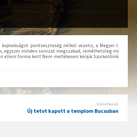
 bajnokságot pontveszteség nélkül vezeto, a Megyei I.
juk, egyszer minden sorozat megszakad, remélhetoleg mi
n elleni forma kell! Nem mellékesen kérjük Szurkolóink
Következő
Új tetot kapott a templom Bucsuban