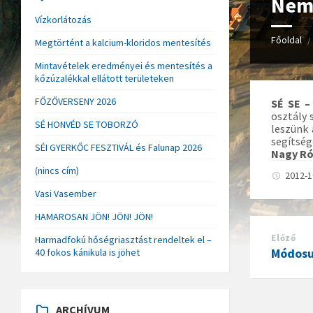
Nem 
Vízkorlátozás
Főoldal
/
Megtörtént a kalcium-kloridos mentesítés
Mintavételek eredményei és mentesítés a
kőzúzalékkal ellátott területeken
FŐZŐVERSENY 2026
SÉ SE –
osztály 
SÉ HONVÉD SE TOBORZÓ
leszünk 
segítség
SÉI GYERKŐC FESZTIVÁL és Falunap 2026
Nagy Ró
(nincs cím)
2012-
Vasi Vasember
HAMAROSAN JÖN! JÖN! JÖN!
Előző
Harmadfokú hőségriasztást rendeltek el –
Módosul
40 fokos kánikula is jöhet
ARCHÍVUM