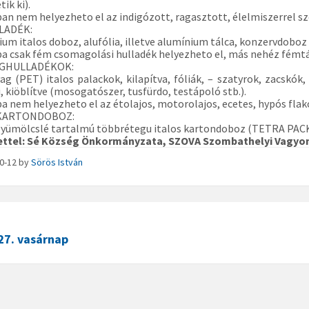
ik ki).
ban nem helyezheto el az indigózott, ragasztott, élelmiszerrel s
LADÉK:
ium italos doboz, alufólia, illetve alumínium tálca, konzervdob
ba csak fém csomagolási hulladék helyezheto el, más nehéz fémt
GHULLADÉKOK:
g (PET) italos palackok, kilapítva, fóliák, – szatyrok, zacskók,
i, kiöblítve (mosogatószer, tusfürdo, testápoló stb.).
ba nem helyezheto el az étolajos, motorolajos, ecetes, hypós flak
 KARTONDOBOZ:
 gyümölcslé tartalmú többrétegu italos kartondoboz (TETRA PACK),
ttel: Sé Község Önkormányzata, SZOVA Szombathelyi Vagyon
10-12
by
Sörös István
27. vasárnap