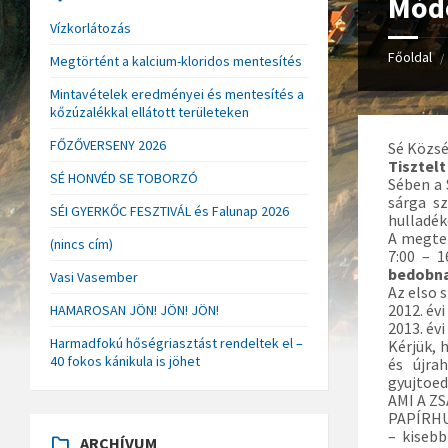
Módo
Vízkorlátozás
Főoldal
/
Megtörtént a kalcium-kloridos mentesítés
Mintavételek eredményei és mentesítés a
kőzúzalékkal ellátott területeken
FŐZŐVERSENY 2026
Sé Közsé
Tisztel
SÉ HONVÉD SE TOBORZÓ
Sében a 
sárga s
SÉI GYERKŐC FESZTIVÁL és Falunap 2026
hulladék
A megtel
(nincs cím)
7:00 – 1
bedobna
Vasi Vasember
Az elso 
2012. évi
HAMAROSAN JÖN! JÖN! JÖN!
2013. évi 
Harmadfokú hőségriasztást rendeltek el –
Kérjük, 
40 fokos kánikula is jöhet
és újra
gyujtoed
AMI A Z
PAPÍRH
– kisebb
ARCHÍVUM