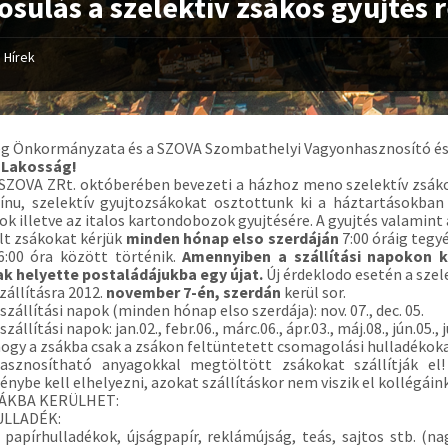
sulás a szelektív zsákos gyujtés 
Hírek
g Önkormányzata és a SZOVA Szombathelyi Vagyonhasznosító és V
t Lakosság!
SZOVA ZRt. októberében bevezeti a házhoz meno szelektív zsáko
zínu, szelektív gyujtozsákokat osztottunk ki a háztartásokba
ok illetve az italos kartondobozok gyujtésére. A gyujtés valamint
t zsákokat kérjük
minden hónap elso szerdáján
7:00 óráig tegyé
6:00 óra között történik.
Amennyiben a szállítási napokon k
k helyette postaládájukba egy újat.
Új érdeklodo esetén a sze
szállításra 2012.
november 7-én, szerdán
kerül sor.
 szállítási napok (minden hónap elso szerdája): nov. 07., dec. 05.
szállítási napok: jan.02., febr.06., márc.06., ápr.03., máj.08., jún.05., j
hogy a zsákba csak a zsákon feltüntetett csomagolási hulladékoka
hasznosítható anyagokkal megtöltött zsákokat szállítják el!
énybe kell elhelyezni, azokat szállításkor nem viszik el kollégáin
SÁKBA KERÜLHET:
ULLADÉK:
 papírhulladékok, újságpapír, reklámújság, teás, sajtos stb. 