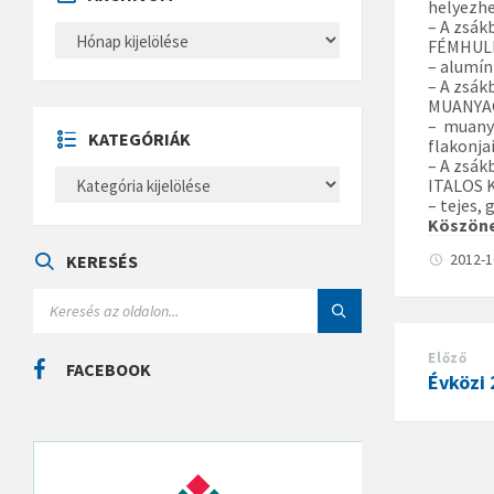
helyezhet
– A zsák
A
FÉMHUL
R
C
– alumín
H
– A zsák
Í
MUANYA
V
– muanya
U
KATEGÓRIÁK
flakonja
M
– A zsák
K
ITALOS
A
– tejes,
T
Köszöne
E
G
Ó
2012-
KERESÉS
R
I
S
Á
E
K
A
R
Előző
C
FACEBOOK
Évközi 
H
: