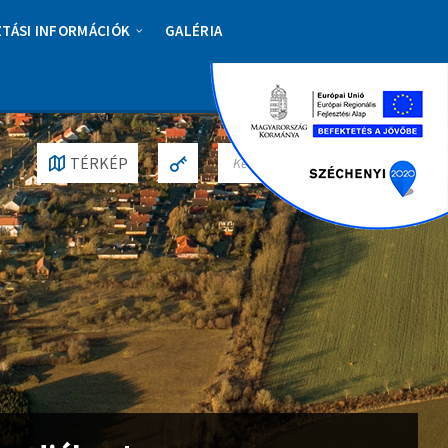
ZTÁSI INFORMÁCIÓK
GALÉRIA
S
TÉRKÉP
E
A
R
C
H
: