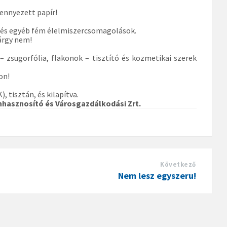
zennyezett papír!
oz és egyéb fém élelmiszercsomagolások.
árgy nem!
 – zsugorfólia, flakonok – tisztító és kozmetikai szerek
on!
 tisztán, és kilapítva.
hasznosító és Városgazdálkodási Zrt.
Következő
Nem lesz egyszeru!