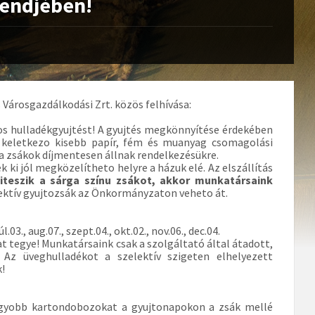
rendjében!
árosgazdálkodási Zrt. közös felhívása:
s hulladékgyujtést! A gyujtés megkönnyítése érdekében
n keletkezo kisebb papír, fém és muanyag csomagolási
 a zsákok díjmentesen állnak rendelkezésükre.
k ki jól megközelítheto helyre a házuk elé. Az elszállítás
iteszik a sárga színu zsákot, akkor munkatársaink
lektív gyujtozsák az Önkormányzaton veheto át.
úl.03., aug.07., szept.04., okt.02., nov.06., dec.04.
t tegye! Munkatársaink csak a szolgáltató által átadott,
 Az üveghulladékot a szelektív szigeten elhelyezett
k!
(nagyobb kartondobozokat a gyujtonapokon a zsák mellé