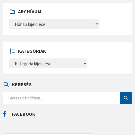
ARCHÍVUM
A
R
C
H
Í
V
U
KATEGÓRIÁK
M
K
A
T
E
G
Ó
KERESÉS
R
I
S
Á
E
K
A
R
C
FACEBOOK
H
: