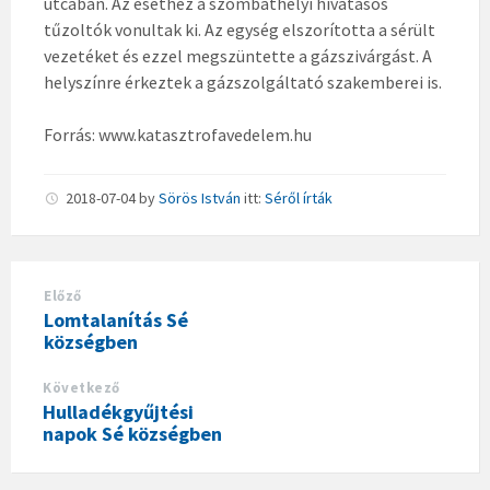
utcában. Az esethez a szombathelyi hivatásos
tűzoltók vonultak ki. Az egység elszorította a sérült
vezetéket és ezzel megszüntette a gázszivárgást. A
helyszínre érkeztek a gázszolgáltató szakemberei is.
Forrás: www.katasztrofavedelem.hu
2018-07-04
by
Sörös István
itt:
Séről írták
Előző
Lomtalanítás Sé
községben
Következő
Hulladékgyűjtési
napok Sé községben