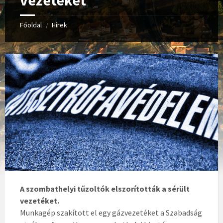
vezetéket
Főoldal
Hírek
/
A szombathelyi tűzoltók elszorították a sérült
vezetéket.
Munkagép szakított el egy gázvezetéket a Szabadság