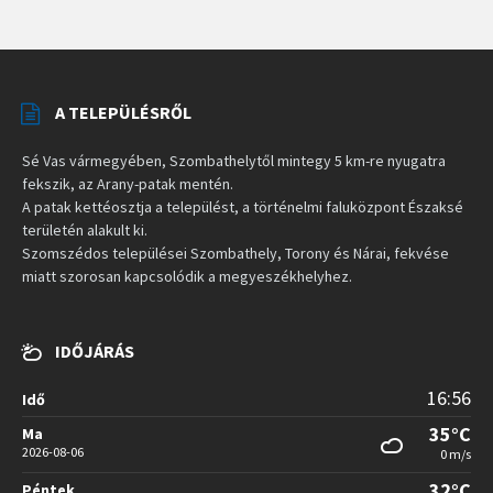
A TELEPÜLÉSRŐL
Sé Vas vármegyében, Szombathelytől mintegy 5 km-re nyugatra
fekszik, az Arany-patak mentén.
A patak kettéosztja a települést, a történelmi faluközpont Északsé
területén alakult ki.
Szomszédos települései Szombathely, Torony és Nárai, fekvése
miatt szorosan kapcsolódik a megyeszékhelyhez.
IDŐJÁRÁS
16:56
Idő
35°C
Ma
2026-08-06
0 m/s
32°C
Péntek