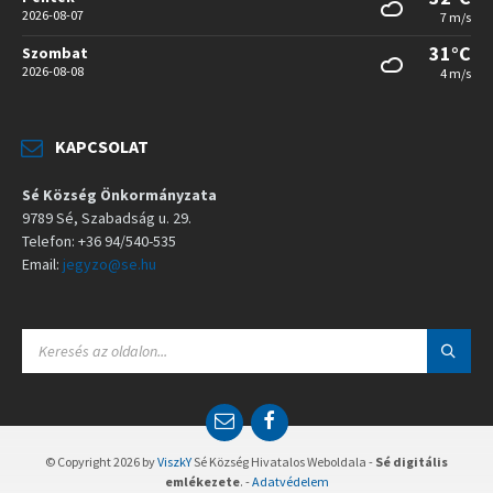
2026-08-07
7 m/s
31°C
Szombat
2026-08-08
4 m/s
KAPCSOLAT
Sé Község Önkormányzata
9789 Sé, Szabadság u. 29.
Telefon: +36 94/540-535
Email:
jegyzo@se.hu
S
E
A
R
C
E
F
H
m
a
:
a
c
© Copyright 2026 by
ViszkY
Sé Község Hivatalos Weboldala -
Sé digitális
i
e
emlékezete
. -
Adatvédelem