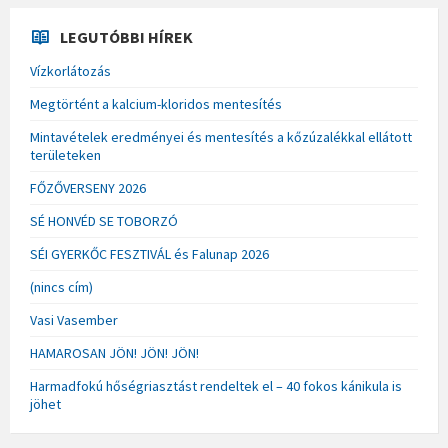
LEGUTÓBBI HÍREK
Vízkorlátozás
Megtörtént a kalcium-kloridos mentesítés
Mintavételek eredményei és mentesítés a kőzúzalékkal ellátott
területeken
FŐZŐVERSENY 2026
SÉ HONVÉD SE TOBORZÓ
SÉI GYERKŐC FESZTIVÁL és Falunap 2026
(nincs cím)
Vasi Vasember
HAMAROSAN JÖN! JÖN! JÖN!
Harmadfokú hőségriasztást rendeltek el – 40 fokos kánikula is
jöhet