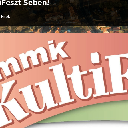
iFeszt Sében!
Hírek