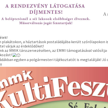
éiek!
n plakátokon, a háztartások postaládájába került szórólapokon 
tel várjuk az érdeklődőket!
k az MMIK társszervezésében, az EMMI támogatásával valósítja
akozást!
ádákban egyben a polgármesteri tájékoztatót is megtalálják! Jó 
!!