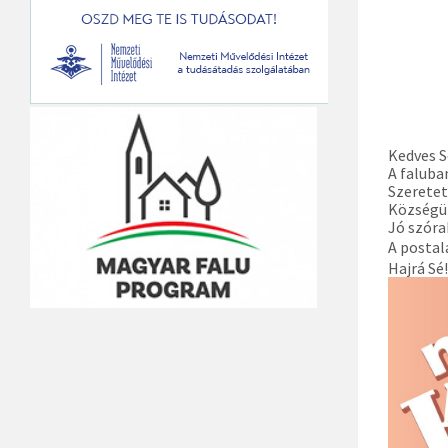
Kedves S
A faluba
Szeretet
Községün
Jó szór
A postal
Hajrá Sé!