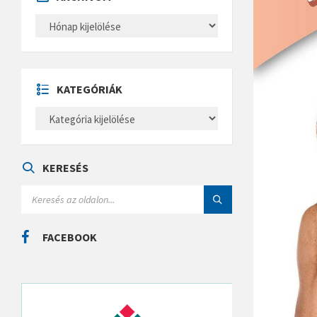
A
R
C
H
Í
V
U
KATEGÓRIÁK
M
K
A
T
E
G
Ó
KERESÉS
R
I
S
Á
E
K
A
R
C
FACEBOOK
H
: