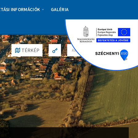
ZTÁSI INFORMÁCIÓK
GALÉRIA
S
TÉRKÉP
E
A
R
C
H
: