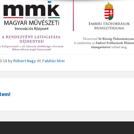
03-18
by
Róbert Nagy
itt:
Faluház hírei
tem!