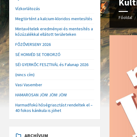
Kult
Vízkorlátozás
Főoldal
/
Megtörtént a kalcium-kloridos mentesítés
Mintavételek eredményei és mentesítés a
kőzúzalékkal ellátott területeken
FŐZŐVERSENY 2026
SÉ HONVÉD SE TOBORZÓ
SÉI GYERKŐC FESZTIVÁL és Falunap 2026
(nincs cím)
Vasi Vasember
HAMAROSAN JÖN! JÖN! JÖN!
Harmadfokú hőségriasztást rendeltek el –
40 fokos kánikula is jöhet
ARCHÍVUM