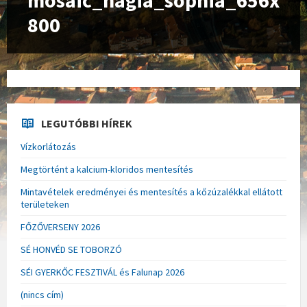
mosaic_hagia_sophia_656x
800
LEGUTÓBBI HÍREK
Vízkorlátozás
Megtörtént a kalcium-kloridos mentesítés
Mintavételek eredményei és mentesítés a kőzúzalékkal ellátott
területeken
FŐZŐVERSENY 2026
SÉ HONVÉD SE TOBORZÓ
SÉI GYERKŐC FESZTIVÁL és Falunap 2026
(nincs cím)