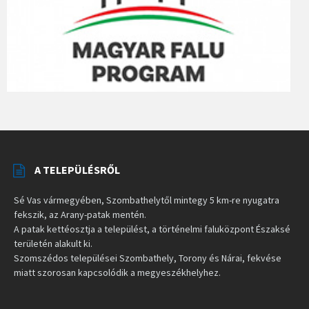
A TELEPÜLÉSRŐL
Sé Vas vármegyében, Szombathelytől mintegy 5 km-re nyugatra
fekszik, az Arany-patak mentén.
A patak kettéosztja a települést, a történelmi faluközpont Északsé
területén alakult ki.
Szomszédos települései Szombathely, Torony és Nárai, fekvése
miatt szorosan kapcsolódik a megyeszékhelyhez.