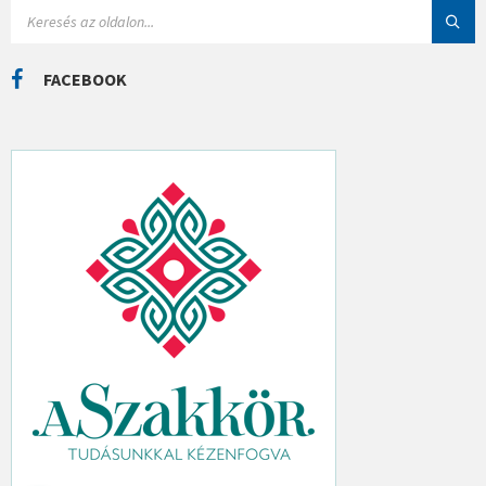
I
S
Á
E
K
A
R
C
FACEBOOK
H
: