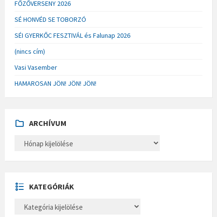
FŐZŐVERSENY 2026
SÉ HONVÉD SE TOBORZÓ
SÉI GYERKŐC FESZTIVÁL és Falunap 2026
(nincs cím)
Vasi Vasember
HAMAROSAN JÖN! JÖN! JÖN!
ARCHÍVUM
A
R
C
H
Í
V
U
KATEGÓRIÁK
M
K
A
T