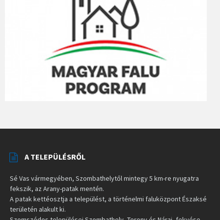
A TELEPÜLÉSRŐL
Sé Vas vármegyében, Szombathelytől mintegy 5 km-re nyugatra
fekszik, az Arany-patak mentén.
A patak kettéosztja a települést, a történelmi faluközpont Északsé
területén alakult ki.
Szomszédos települései Szombathely, Torony és Nárai, fekvése