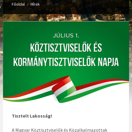
Főoldal
Hírek
/
Tisztelt Lakosság!
A Magyar Köztisztviselők és Közalkalmazottak