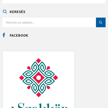
E
G
Ó
KERESÉS
R
I
S
Á
E
K
A
R
C
FACEBOOK
H
: