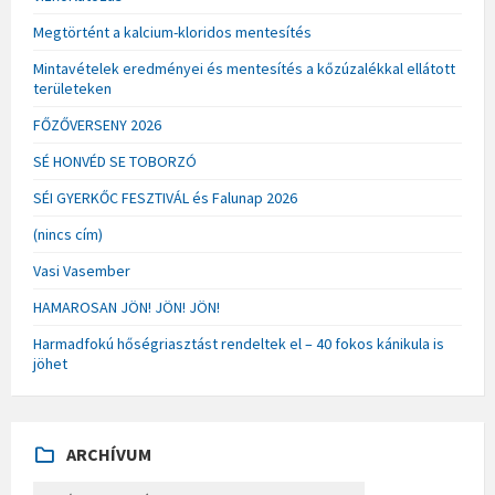
Megtörtént a kalcium-kloridos mentesítés
Mintavételek eredményei és mentesítés a kőzúzalékkal ellátott
területeken
FŐZŐVERSENY 2026
SÉ HONVÉD SE TOBORZÓ
SÉI GYERKŐC FESZTIVÁL és Falunap 2026
(nincs cím)
Vasi Vasember
HAMAROSAN JÖN! JÖN! JÖN!
Harmadfokú hőségriasztást rendeltek el – 40 fokos kánikula is
jöhet
ARCHÍVUM
A