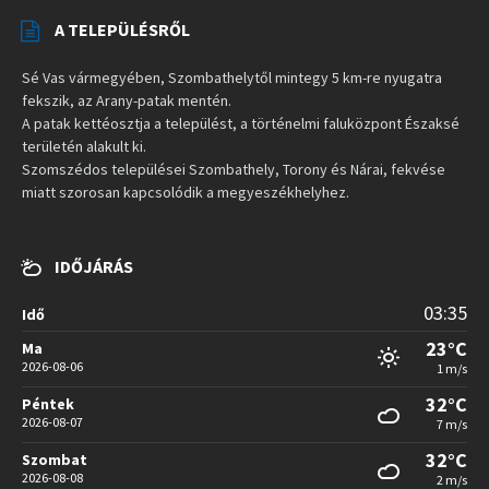
A TELEPÜLÉSRŐL
Sé Vas vármegyében, Szombathelytől mintegy 5 km-re nyugatra
fekszik, az Arany-patak mentén.
A patak kettéosztja a települést, a történelmi faluközpont Északsé
területén alakult ki.
Szomszédos települései Szombathely, Torony és Nárai, fekvése
miatt szorosan kapcsolódik a megyeszékhelyhez.
IDŐJÁRÁS
03:35
Idő
23°C
Ma
2026-08-06
1 m/s
32°C
Péntek
2026-08-07
7 m/s
32°C
Szombat
2026-08-08
2 m/s