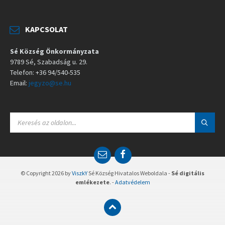
KAPCSOLAT
Sé Község Önkormányzata
9789 Sé, Szabadság u. 29.
Telefon: +36 94/540-535
Email:
jegyzo@se.hu
S
E
A
R
C
E
F
H
m
a
:
a
c
© Copyright 2026 by
ViszkY
Sé Község Hivatalos Weboldala -
Sé digitális
i
e
emlékezete
. -
Adatvédelem
l
b
o
o
k