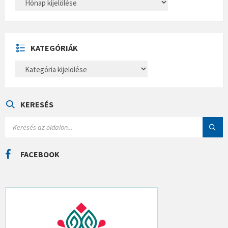
R
C
H
Í
V
U
KATEGÓRIÁK
M
K
A
T
E
G
Ó
KERESÉS
R
I
S
Á
E
K
A
R
C
FACEBOOK
H
: