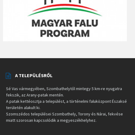
A TELEPÜLÉSRŐL
Sé Vas vármegyében, Szombathelytől mintegy 5 km-re nyugatra
fekszik, az Arany-patak mentén.
A patak kettéosztja a települést, a történelmi faluközpont Északsé
területén alakult ki.
Szomszédos települései Szombathely, Torony és Nárai, fekvése
miatt szorosan kapcsolódik a megyeszékhelyhez.