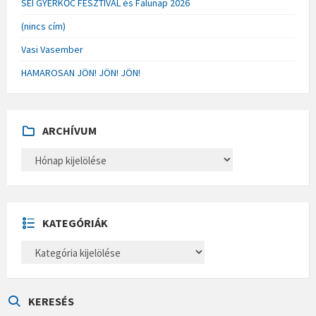
SÉI GYERKŐC FESZTIVÁL és Falunap 2026
(nincs cím)
Vasi Vasember
HAMAROSAN JÖN! JÖN! JÖN!
ARCHÍVUM
A
R
C
H
Í
V
U
KATEGÓRIÁK
M
K
A
T
E
G
Ó
KERESÉS
R