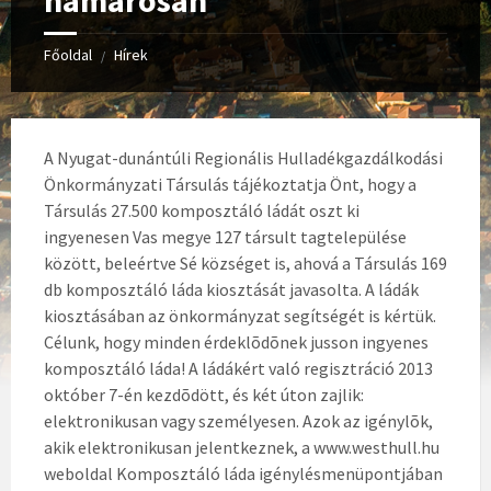
hamarosan
Főoldal
Hírek
/
A Nyugat-dunántúli Regionális Hulladékgazdálkodási
Önkormányzati Társulás tájékoztatja Önt, hogy a
Társulás 27.500 komposztáló ládát oszt ki
ingyenesen Vas megye 127 társult tagtelepülése
között, beleértve Sé községet is, ahová a Társulás 169
db komposztáló láda kiosztását javasolta. A ládák
kiosztásában az önkormányzat segítségét is kértük.
Célunk, hogy minden érdeklõdõnek jusson ingyenes
komposztáló láda! A ládákért való regisztráció 2013
október 7-én kezdõdött, és két úton zajlik:
elektronikusan vagy személyesen. Azok az igénylõk,
akik elektronikusan jelentkeznek, a www.westhull.hu
weboldal Komposztáló láda igénylésmenüpontjában