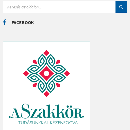
I
S
Á
E
K
A
R
C
FACEBOOK
H
: