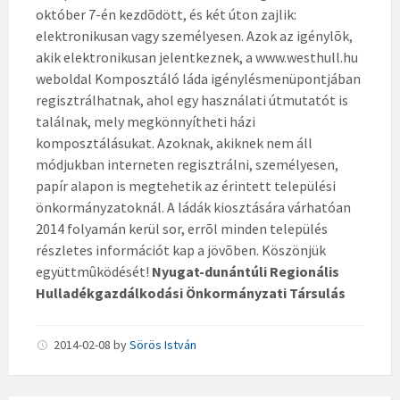
október 7-én kezdõdött, és két úton zajlik:
elektronikusan vagy személyesen. Azok az igénylõk,
akik elektronikusan jelentkeznek, a www.westhull.hu
weboldal Komposztáló láda igénylésmenüpontjában
regisztrálhatnak, ahol egy használati útmutatót is
találnak, mely megkönnyítheti házi
komposztálásukat. Azoknak, akiknek nem áll
módjukban interneten regisztrálni, személyesen,
papír alapon is megtehetik az érintett települési
önkormányzatoknál. A ládák kiosztására várhatóan
2014 folyamán kerül sor, errõl minden település
részletes információt kap a jövõben. Köszönjük
együttmûködését!
Nyugat-dunántúli Regionális
Hulladékgazdálkodási Önkormányzati Társulás
2014-02-08
by
Sörös István