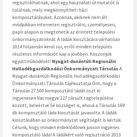
regisztrálhatnak, ahol egy használati útmutatót is
találnak, mely megkönnyítheti házi
komposztálásukat. Azoknak, akiknek nem áll
módjukban interneten regisztrálni, személyesen,
papír alapon is megtehetik az érintett települési
önkormányzatoknál. A ládák kiosztására várhatóan
2014 folyamán kerül sor, errõl minden település
részletes információt kap a jövõben. Köszönjük
együttmûködését!
Nyugat-dunántúli Regionális
Hulladékgazdálkodási Önkormányzati Társulás
A
Nyugat-dunántúli Regionális Hulladékgazdálkodási
Önkormányzati Társulás tájékoztatja Önt, hogy a
Társulás 27.500 komposztáló ládát oszt ki
ingyenesen Vas megye 127 társult tagtelepülése
között, beleértve Sé községet is, ahová a Társulás 169
db komposztáló láda kiosztását javasolta. A ládák
kiosztásában az önkormányzat segítségét is kértük.
Célunk, hogy minden érdeklõdõnek jusson ingyenes
komposztáló láda! A ládákért való regisztráció 2013