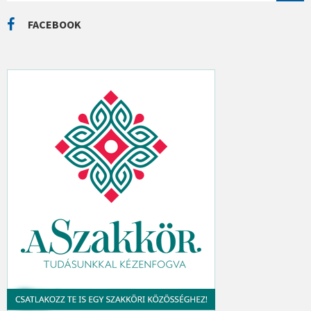
R
C
FACEBOOK
H
: