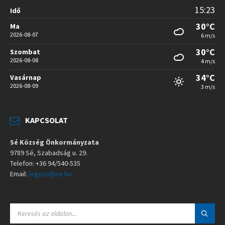
15:23
Idő
30°C
Ma
2026-08-07
6 m/s
30°C
Szombat
2026-08-08
4 m/s
34°C
Vasárnap
2026-08-09
3 m/s
KAPCSOLAT
Sé Község Önkormányzata
9789 Sé, Szabadság u. 29.
Telefon: +36 94/540-535
Email:
jegyzo@se.hu
S
E
A