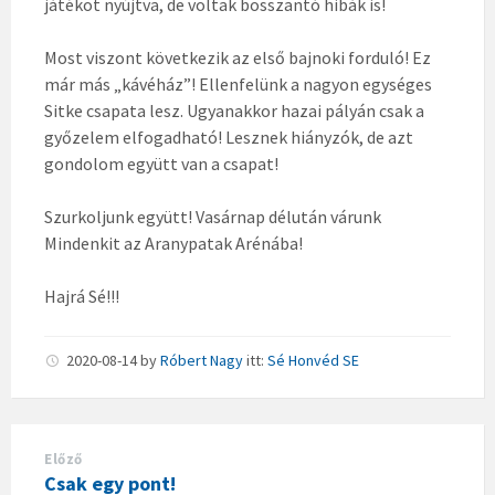
játékot nyújtva, de voltak bosszantó hibák is!
Most viszont következik az első bajnoki forduló! Ez
már más „kávéház”! Ellenfelünk a nagyon egységes
Sitke csapata lesz. Ugyanakkor hazai pályán csak a
győzelem elfogadható! Lesznek hiányzók, de azt
gondolom együtt van a csapat!
Szurkoljunk együtt! Vasárnap délután várunk
Mindenkit az Aranypatak Arénába!
Hajrá Sé!!!
2020-08-14
by
Róbert Nagy
itt:
Sé Honvéd SE
Előző
Csak egy pont!