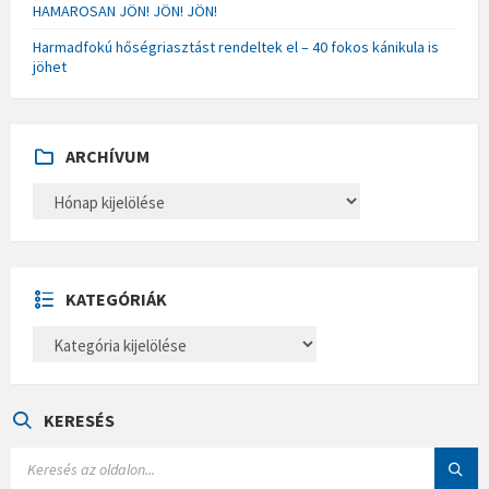
HAMAROSAN JÖN! JÖN! JÖN!
Harmadfokú hőségriasztást rendeltek el – 40 fokos kánikula is
jöhet
ARCHÍVUM
A
R
C
H
Í
V
U
KATEGÓRIÁK
M
K
A
T
E
G
Ó
KERESÉS
R
I
S
Á
E
K
A