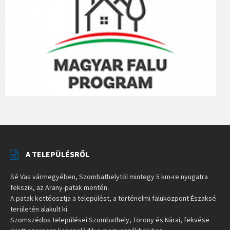
A TELEPÜLÉSRŐL
Sé Vas vármegyében, Szombathelytől mintegy 5 km-re nyugatra
fekszik, az Arany-patak mentén.
A patak kettéosztja a települést, a történelmi faluközpont Északsé
területén alakult ki.
Szomszédos települései Szombathely, Torony és Nárai, fekvése