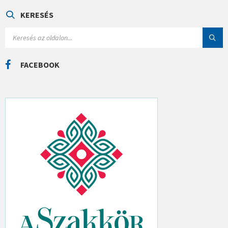
G
Ó
KERESÉS
R
I
S
Á
E
K
A
R
C
FACEBOOK
H
: