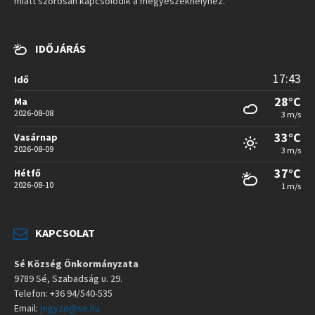
miatt szorosan kapcsolódik a megyeszékhelyhez.
IDŐJÁRÁS
17:43
Idő
28°C
Ma
2026-08-08
3 m/s
33°C
Vasárnap
2026-08-09
3 m/s
37°C
Hétfő
2026-08-10
1 m/s
KAPCSOLAT
Sé Község Önkormányzata
9789 Sé, Szabadság u. 29.
Telefon: +36 94/540-535
Email:
jegyzo@se.hu