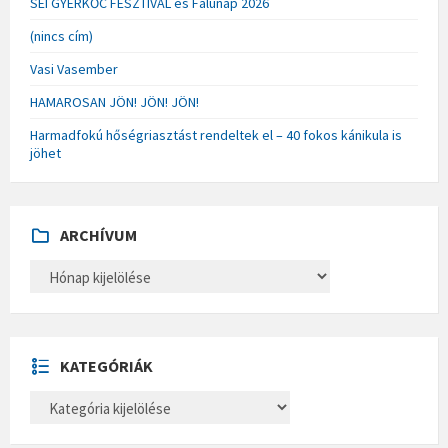
SÉI GYERKŐC FESZTIVÁL és Falunap 2026
(nincs cím)
Vasi Vasember
HAMAROSAN JÖN! JÖN! JÖN!
Harmadfokú hőségriasztást rendeltek el – 40 fokos kánikula is
jöhet
ARCHÍVUM
A
R
C
H
Í
V
U
KATEGÓRIÁK
M
K
A
T
E