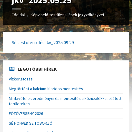
jkv_2025.09.29
Főoldal
Képviselő-testületi ülések jegyzőkönyvei
/
Sé testületi ülés jkv_2025.09.29
LEGUTÓBBI HÍREK
Vízkorlátozás
Megtörtént a kalcium-kloridos mentesítés
Mintavételek eredményei és mentesítés a kőzúzalékkal ellátott
területeken
FŐZŐVERSENY 2026
SÉ HONVÉD SE TOBORZÓ