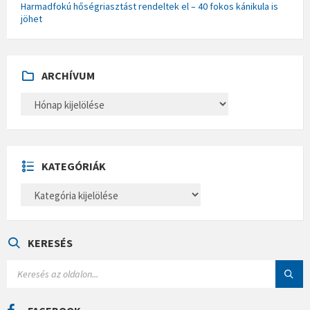
Harmadfokú hőségriasztást rendeltek el – 40 fokos kánikula is
jöhet
ARCHÍVUM
A
R
C
H
Í
V
U
KATEGÓRIÁK
M
K
A
T
E
G
Ó
KERESÉS
R
I
S
Á
E
K
A
R
C