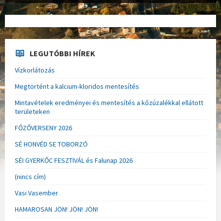
LEGUTÓBBI HÍREK
Vízkorlátozás
Megtörtént a kalcium-kloridos mentesítés
Mintavételek eredményei és mentesítés a kőzúzalékkal ellátott
területeken
FŐZŐVERSENY 2026
SÉ HONVÉD SE TOBORZÓ
SÉI GYERKŐC FESZTIVÁL és Falunap 2026
(nincs cím)
Vasi Vasember
HAMAROSAN JÖN! JÖN! JÖN!