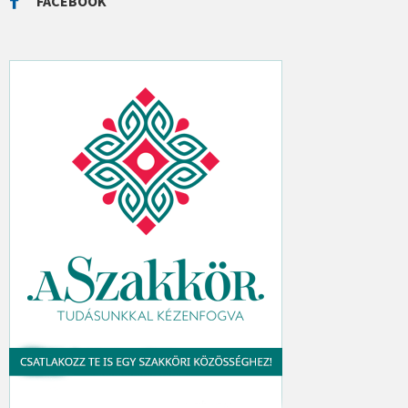
FACEBOOK
H
: