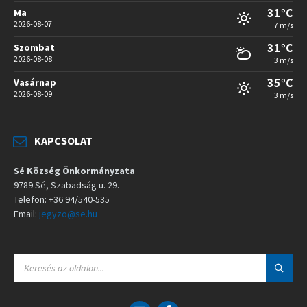
31°C
Ma
2026-08-07
7 m/s
31°C
Szombat
2026-08-08
3 m/s
35°C
Vasárnap
2026-08-09
3 m/s
KAPCSOLAT
Sé Község Önkormányzata
9789 Sé, Szabadság u. 29.
Telefon: +36 94/540-535
Email:
jegyzo@se.hu
S
E
A
R
C
E
F