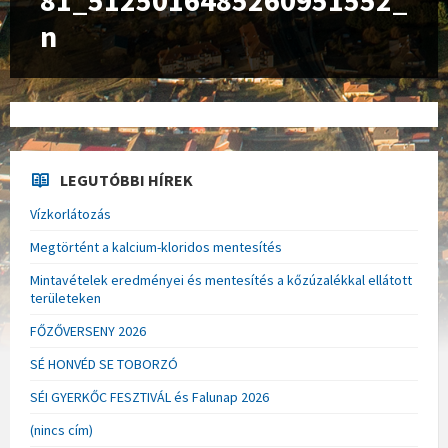
81_5125016485260951552_
n
LEGUTÓBBI HÍREK
Vízkorlátozás
Megtörtént a kalcium-kloridos mentesítés
Mintavételek eredményei és mentesítés a kőzúzalékkal ellátott
területeken
FŐZŐVERSENY 2026
SÉ HONVÉD SE TOBORZÓ
SÉI GYERKŐC FESZTIVÁL és Falunap 2026
(nincs cím)