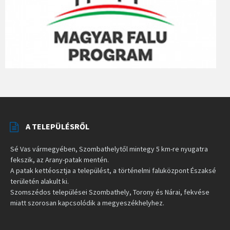
A TELEPÜLÉSRŐL
Sé Vas vármegyében, Szombathelytől mintegy 5 km-re nyugatra
fekszik, az Arany-patak mentén.
A patak kettéosztja a települést, a történelmi faluközpont Északsé
területén alakult ki.
Szomszédos települései Szombathely, Torony és Nárai, fekvése
miatt szorosan kapcsolódik a megyeszékhelyhez.