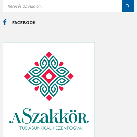
I
S
Á
E
K
A
R
C
FACEBOOK
H
: