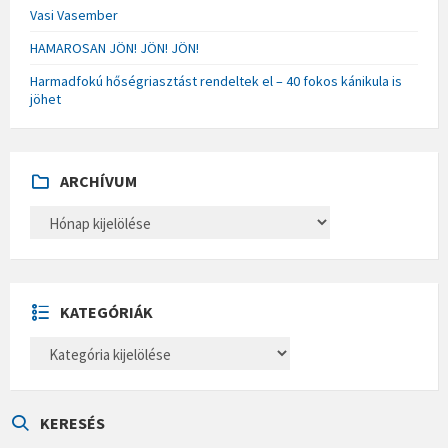
Vasi Vasember
HAMAROSAN JÖN! JÖN! JÖN!
Harmadfokú hőségriasztást rendeltek el – 40 fokos kánikula is
jöhet
ARCHÍVUM
A
R
C
H
Í
V
U
KATEGÓRIÁK
M
K
A
T
E
G
Ó
KERESÉS
R