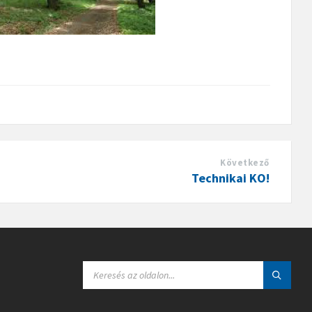
Következő
Technikai KO!
S
E
A
R
C