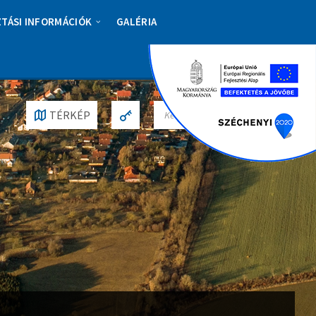
ZTÁSI INFORMÁCIÓK
GALÉRIA
S
TÉRKÉP
E
A
R
C
H
: