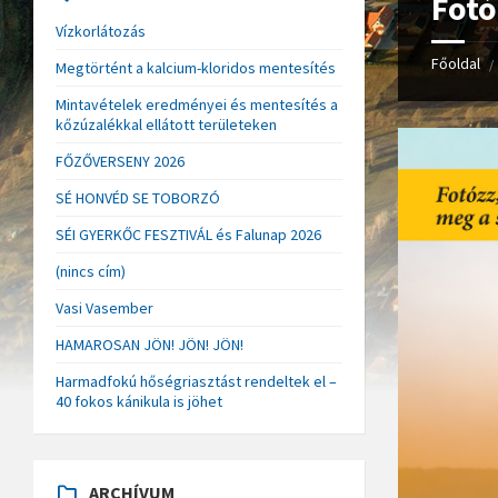
Fotó
Vízkorlátozás
Főoldal
/
Megtörtént a kalcium-kloridos mentesítés
Mintavételek eredményei és mentesítés a
kőzúzalékkal ellátott területeken
FŐZŐVERSENY 2026
SÉ HONVÉD SE TOBORZÓ
SÉI GYERKŐC FESZTIVÁL és Falunap 2026
(nincs cím)
Vasi Vasember
HAMAROSAN JÖN! JÖN! JÖN!
Harmadfokú hőségriasztást rendeltek el –
40 fokos kánikula is jöhet
ARCHÍVUM