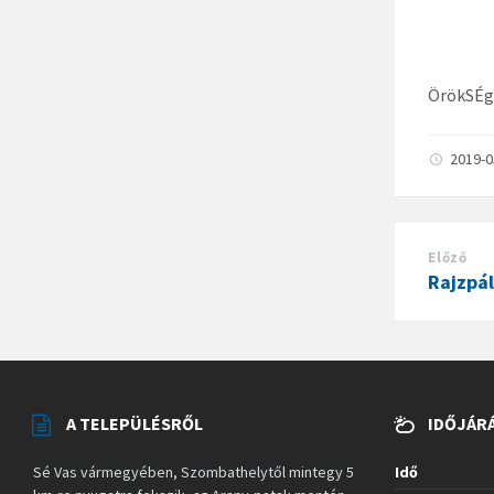
ÖrökSÉg
2019-
Előző
Rajzpá
A TELEPÜLÉSRŐL
IDŐJÁR
Sé Vas vármegyében, Szombathelytől mintegy 5
Idő