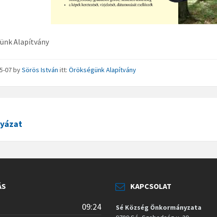
ünk Alapítvány
05-07
by
Sörös István
itt:
Örökségünk Alapítvány
lyázat
ÁS
KAPCSOLAT
09:24
Sé Község Önkormányzata