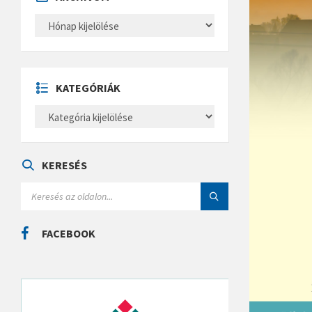
A
R
C
H
Í
V
U
KATEGÓRIÁK
M
K
A
T
E
G
Ó
KERESÉS
R
I
S
Á
E
K
A
R
C
FACEBOOK
H
: