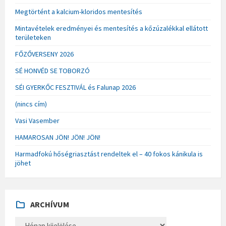
Megtörtént a kalcium-kloridos mentesítés
Mintavételek eredményei és mentesítés a kőzúzalékkal ellátott
területeken
FŐZŐVERSENY 2026
SÉ HONVÉD SE TOBORZÓ
SÉI GYERKŐC FESZTIVÁL és Falunap 2026
(nincs cím)
Vasi Vasember
HAMAROSAN JÖN! JÖN! JÖN!
Harmadfokú hőségriasztást rendeltek el – 40 fokos kánikula is
jöhet
ARCHÍVUM
A