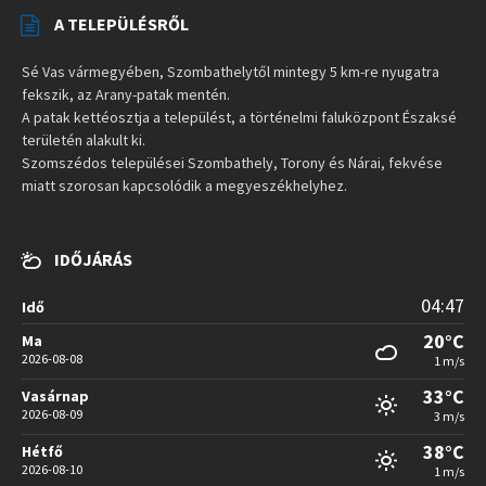
A TELEPÜLÉSRŐL
Sé Vas vármegyében, Szombathelytől mintegy 5 km-re nyugatra
fekszik, az Arany-patak mentén.
A patak kettéosztja a települést, a történelmi faluközpont Északsé
területén alakult ki.
Szomszédos települései Szombathely, Torony és Nárai, fekvése
miatt szorosan kapcsolódik a megyeszékhelyhez.
IDŐJÁRÁS
04:47
Idő
20°C
Ma
2026-08-08
1 m/s
33°C
Vasárnap
2026-08-09
3 m/s
38°C
Hétfő
2026-08-10
1 m/s