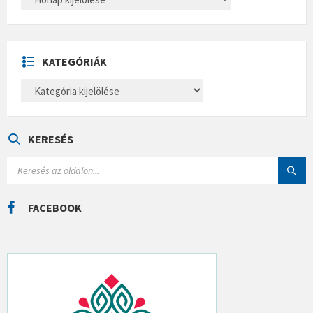
R
C
H
Í
V
U
KATEGÓRIÁK
M
K
A
T
E
G
Ó
KERESÉS
R
I
S
Á
E
K
A
R
C
FACEBOOK
H
: