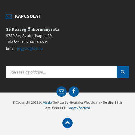
KAPCSOLAT
Sé Község Önkormányzata
9789 Sé, Szabadság u. 29.
Telefon: +36 94/540-535
Email:
jegyzo@se.hu
S
E
A
R
C
E
F
H
m
a
:
a
c
© Copyright 2026 by
ViszkY
Sé Község Hivatalos Weboldala -
Sé digitális
i
e
emlékezete
. -
Adatvédelem
l
b
o
o
k