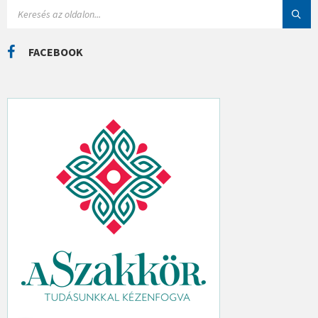
I
S
Á
E
K
A
R
C
FACEBOOK
H
: