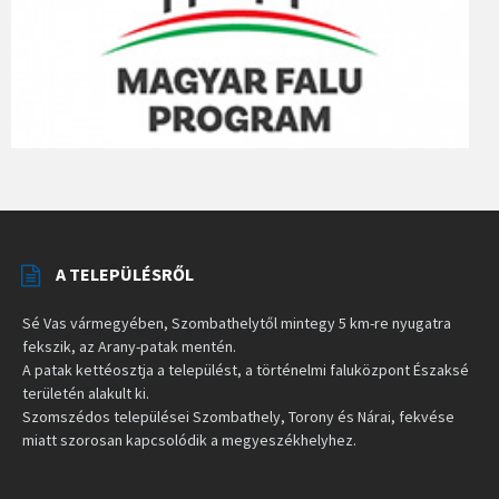
A TELEPÜLÉSRŐL
Sé Vas vármegyében, Szombathelytől mintegy 5 km-re nyugatra
fekszik, az Arany-patak mentén.
A patak kettéosztja a települést, a történelmi faluközpont Északsé
területén alakult ki.
Szomszédos települései Szombathely, Torony és Nárai, fekvése
miatt szorosan kapcsolódik a megyeszékhelyhez.