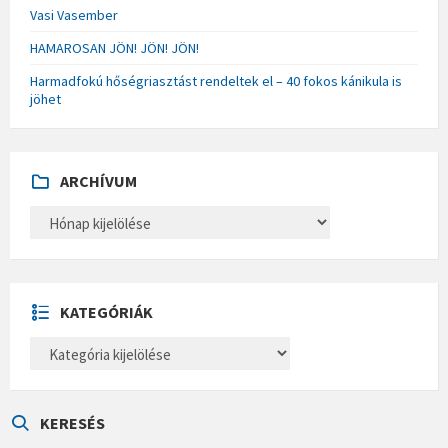
Vasi Vasember
HAMAROSAN JÖN! JÖN! JÖN!
Harmadfokú hőségriasztást rendeltek el – 40 fokos kánikula is
jöhet
ARCHÍVUM
A
R
C
H
Í
V
U
KATEGÓRIÁK
M
K
A
T
E
G
Ó
KERESÉS
R