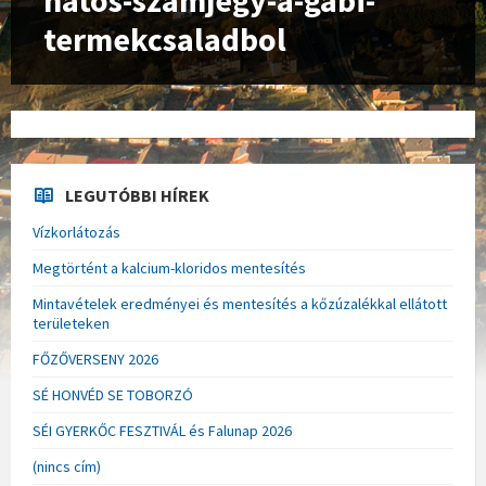
hatos-szamjegy-a-gabi-
termekcsaladbol
LEGUTÓBBI HÍREK
Vízkorlátozás
Megtörtént a kalcium-kloridos mentesítés
Mintavételek eredményei és mentesítés a kőzúzalékkal ellátott
területeken
FŐZŐVERSENY 2026
SÉ HONVÉD SE TOBORZÓ
SÉI GYERKŐC FESZTIVÁL és Falunap 2026
(nincs cím)