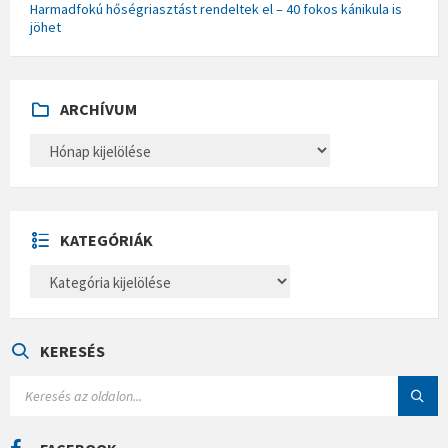
Harmadfokú hőségriasztást rendeltek el – 40 fokos kánikula is
jöhet
ARCHÍVUM
A
R
C
H
Í
V
U
KATEGÓRIÁK
M
K
A
T
E
G
Ó
KERESÉS
R
I
S
Á
E
K
A
R
C