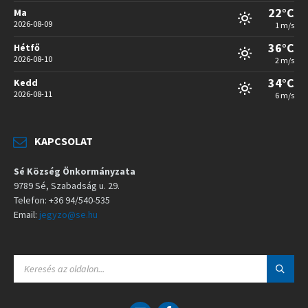
22°C
Ma
2026-08-09
1 m/s
36°C
Hétfő
2026-08-10
2 m/s
34°C
Kedd
2026-08-11
6 m/s
KAPCSOLAT
Sé Község Önkormányzata
9789 Sé, Szabadság u. 29.
Telefon: +36 94/540-535
Email:
jegyzo@se.hu
S
E
A
R
C
E
F