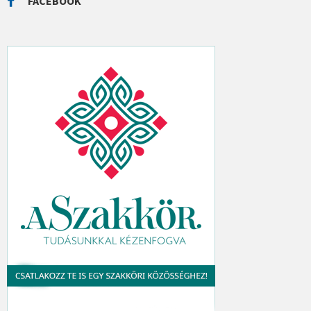
FACEBOOK
H
: