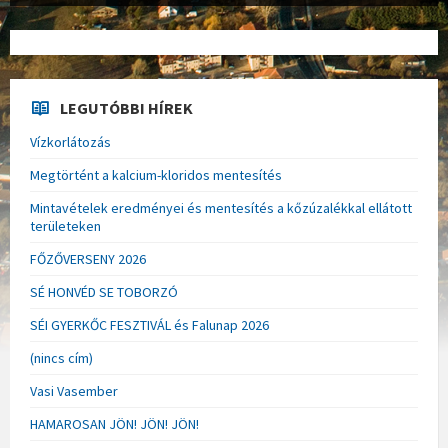
LEGUTÓBBI HÍREK
Vízkorlátozás
Megtörtént a kalcium-kloridos mentesítés
Mintavételek eredményei és mentesítés a kőzúzalékkal ellátott
területeken
FŐZŐVERSENY 2026
SÉ HONVÉD SE TOBORZÓ
SÉI GYERKŐC FESZTIVÁL és Falunap 2026
(nincs cím)
Vasi Vasember
HAMAROSAN JÖN! JÖN! JÖN!