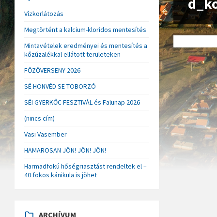
d_k
Vízkorlátozás
Megtörtént a kalcium-kloridos mentesítés
Mintavételek eredményei és mentesítés a
kőzúzalékkal ellátott területeken
FŐZŐVERSENY 2026
SÉ HONVÉD SE TOBORZÓ
SÉI GYERKŐC FESZTIVÁL és Falunap 2026
(nincs cím)
Vasi Vasember
HAMAROSAN JÖN! JÖN! JÖN!
Harmadfokú hőségriasztást rendeltek el –
40 fokos kánikula is jöhet
ARCHÍVUM