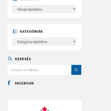
A
R
C
H
Í
V
U
KATEGÓRIÁK
M
K
A
T
E
G
Ó
KERESÉS
R
I
S
Á
E
K
A
R
C
FACEBOOK
H
: