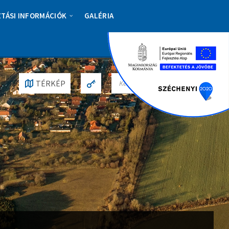
ZTÁSI INFORMÁCIÓK
GALÉRIA
S
TÉRKÉP
E
A
R
C
H
: