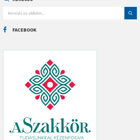
R
I
S
Á
E
K
A
R
C
FACEBOOK
H
: