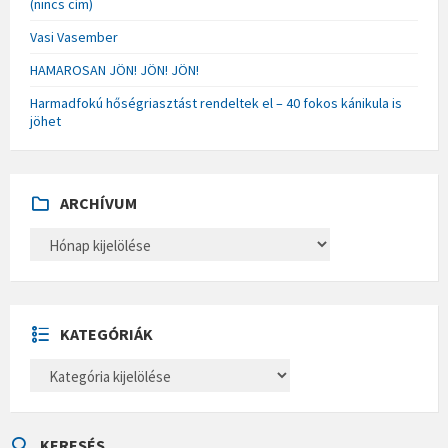
(nincs cím)
Vasi Vasember
HAMAROSAN JÖN! JÖN! JÖN!
Harmadfokú hőségriasztást rendeltek el – 40 fokos kánikula is
jöhet
ARCHÍVUM
A
R
C
H
Í
V
U
KATEGÓRIÁK
M
K
A
T
E
G
Ó
KERESÉS