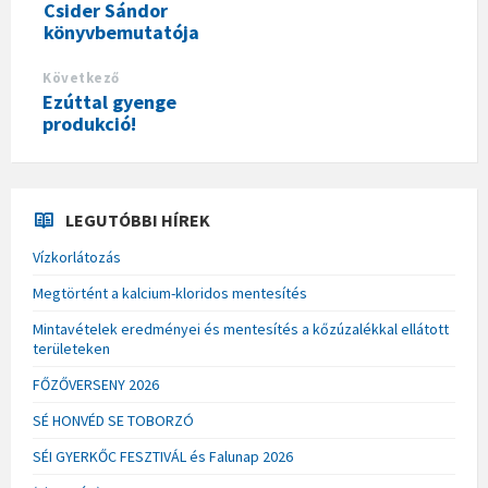
Csider Sándor
könyvbemutatója
Következő
Ezúttal gyenge
produkció!
LEGUTÓBBI HÍREK
Vízkorlátozás
Megtörtént a kalcium-kloridos mentesítés
Mintavételek eredményei és mentesítés a kőzúzalékkal ellátott
területeken
FŐZŐVERSENY 2026
SÉ HONVÉD SE TOBORZÓ
SÉI GYERKŐC FESZTIVÁL és Falunap 2026