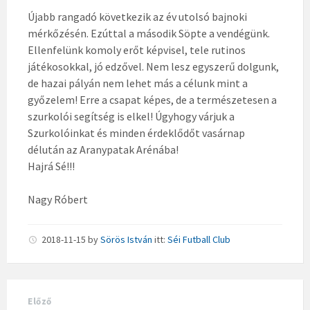
Újabb rangadó következik az év utolsó bajnoki
mérkőzésén. Ezúttal a második Söpte a vendégünk.
Ellenfelünk komoly erőt képvisel, tele rutinos
játékosokkal, jó edzővel. Nem lesz egyszerű dolgunk,
de hazai pályán nem lehet más a célunk mint a
győzelem! Erre a csapat képes, de a természetesen a
szurkolói segítség is elkel! Úgyhogy várjuk a
Szurkolóinkat és minden érdeklődőt vasárnap
délután az Aranypatak Arénába!
Hajrá Sé!!!
Nagy Róbert
2018-11-15
by
Sörös István
itt:
Séi Futball Club
Előző