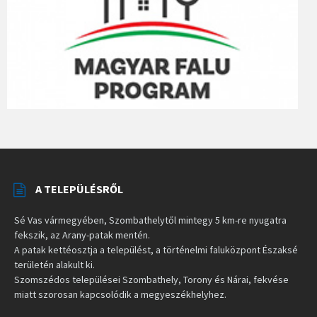
A TELEPÜLÉSRŐL
Sé Vas vármegyében, Szombathelytől mintegy 5 km-re nyugatra
fekszik, az Arany-patak mentén.
A patak kettéosztja a települést, a történelmi faluközpont Északsé
területén alakult ki.
Szomszédos települései Szombathely, Torony és Nárai, fekvése
miatt szorosan kapcsolódik a megyeszékhelyhez.