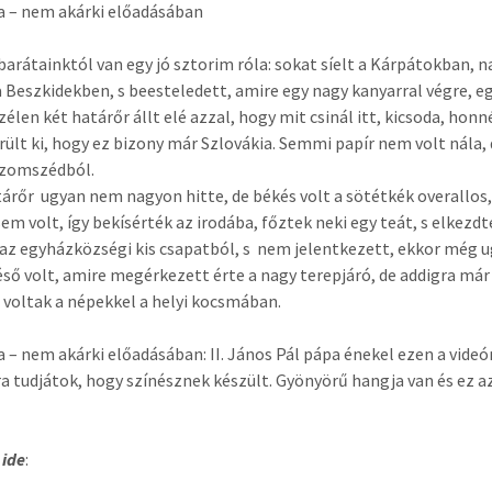
a – nem akárki előadásában
barátainktól van egy jó sztorim róla: sokat síelt a Kárpátokban, n
a Beszkidekben, s beesteledett, amire egy nagy kanyarral végre, egy
élen két határőr állt elé azzal, hogy mit csinál itt, kicsoda, honné
rült ki, hogy ez bizony már Szlovákia. Semmi papír nem volt nála
szomszédból.
tárőr ugyan nem nagyon hitte, de békés volt a sötétkék overallos, 
sem volt, így bekísérték az irodába, főztek neki egy teát, s elkezd
az egyházközségi kis csapatból, s nem jelentkezett, ekkor még ug
éső volt, amire megérkezett érte a nagy terepjáró, de addigra már 
 voltak a népekkel a helyi kocsmában.
a – nem akárki előadásában: II. János Pál pápa énekel ezen a videó
a tudjátok, hogy színésznek készült. Gyönyörű hangja van és ez 
ide
: