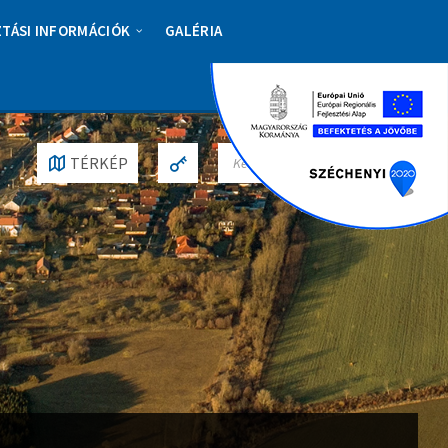
ZTÁSI INFORMÁCIÓK
GALÉRIA
S
TÉRKÉP
E
A
R
C
H
: