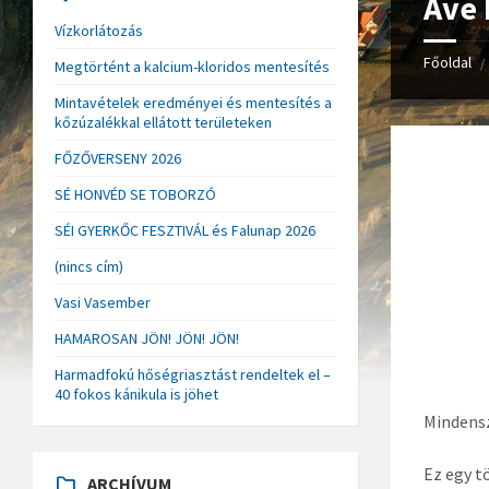
Ave 
Vízkorlátozás
Főoldal
/
Megtörtént a kalcium-kloridos mentesítés
Mintavételek eredményei és mentesítés a
kőzúzalékkal ellátott területeken
FŐZŐVERSENY 2026
SÉ HONVÉD SE TOBORZÓ
SÉI GYERKŐC FESZTIVÁL és Falunap 2026
(nincs cím)
Vasi Vasember
HAMAROSAN JÖN! JÖN! JÖN!
Harmadfokú hőségriasztást rendeltek el –
40 fokos kánikula is jöhet
Mindensz
Ez egy t
ARCHÍVUM