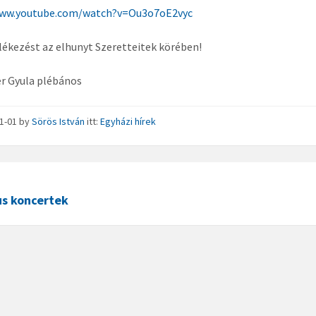
www.youtube.com/watch?v=Ou3o7oE2vyc
ékezést az elhunyt Szeretteitek körében!
er Gyula plébános
11-01
by
Sörös István
itt:
Egyházi hírek
us koncertek