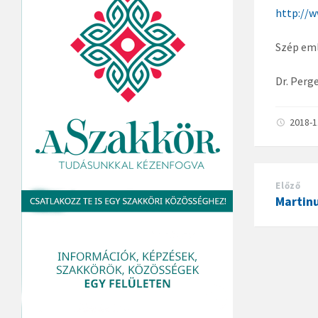
http://
Szép eml
Dr. Perg
2018-
Előző
Martin