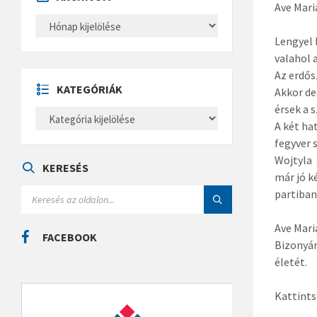
Ave Mari
A
R
Lengyel 
C
H
valahol 
Í
V
Az erdősz
U
KATEGÓRIÁK
Akkor de
M
érsek a 
K
A
A két ha
T
fegyver 
E
G
Wojtyla 
Ó
KERESÉS
már jó k
R
I
S
partiban
Á
E
K
A
R
Ave Mari
C
FACEBOOK
Bizonyár
H
:
életét.
Kattints