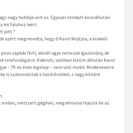
agy-nagy hobbija volt ez. Egyszer elindult kora délután
 kis faluhoz leért.
t jött ?
, de azért megmondta, hogy ő Karol Wojtyla, a krakkói
piros sapkás férfi, akinél ugye nemcsak igazolvány, de
tek telefonálgatni. Kiderült, valóban eltűnt délután Karol
ye – 70-es évek legeleje – nem volt mobil. Mindenesetre
be is szalonnáztak a határőrökkel, s nagy billiárd
n.
az ember, metszett gégével, megnémulva fejezte be az