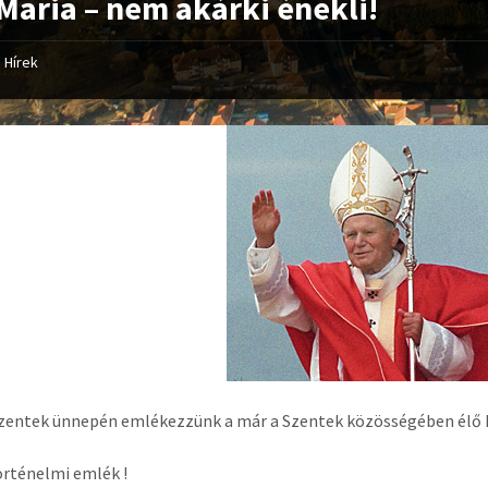
Maria – nem akárki énekli!
Hírek
entek ünnepén emlékezzünk a már a Szentek közösségében élő II. 
örténelmi emlék !