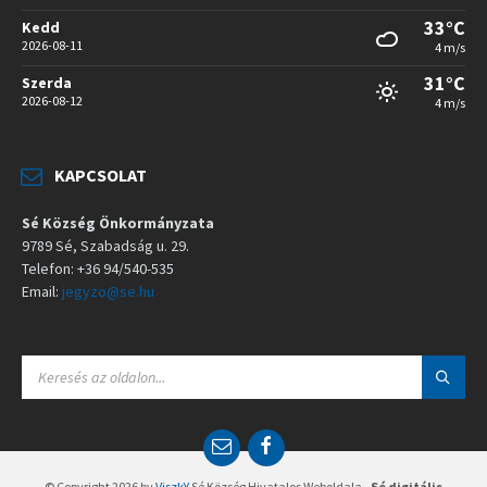
33°C
Kedd
2026-08-11
4 m/s
31°C
Szerda
2026-08-12
4 m/s
KAPCSOLAT
Sé Község Önkormányzata
9789 Sé, Szabadság u. 29.
Telefon: +36 94/540-535
Email:
jegyzo@se.hu
S
E
A
R
C
E
F
H
m
a
:
a
c
© Copyright 2026 by
ViszkY
Sé Község Hivatalos Weboldala -
Sé digitális