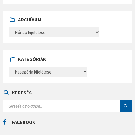
ARCHÍVUM
A
R
C
H
Í
V
U
KATEGÓRIÁK
M
K
A
T
E
G
Ó
KERESÉS
R
I
S
Á
E
K
A
R
C
FACEBOOK
H
: