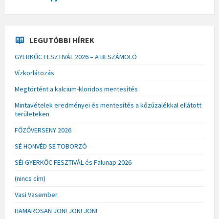
LEGUTÓBBI HÍREK
GYERKŐC FESZTIVÁL 2026 – A BESZÁMOLÓ
Vízkorlátozás
Megtörtént a kalcium-kloridos mentesítés
Mintavételek eredményei és mentesítés a kőzúzalékkal ellátott
területeken
FŐZŐVERSENY 2026
SÉ HONVÉD SE TOBORZÓ
SÉI GYERKŐC FESZTIVÁL és Falunap 2026
(nincs cím)
Vasi Vasember
HAMAROSAN JÖN! JÖN! JÖN!