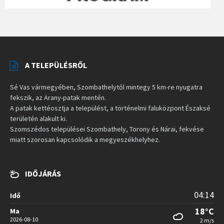
A TELEPÜLÉSRŐL
Sé Vas vármegyében, Szombathelytől mintegy 5 km-re nyugatra
fekszik, az Arany-patak mentén.
A patak kettéosztja a települést, a történelmi faluközpont Északsé
területén alakult ki.
Szomszédos települései Szombathely, Torony és Nárai, fekvése
miatt szorosan kapcsolódik a megyeszékhelyhez.
IDŐJÁRÁS
04:14
Idő
18°C
Ma
2026-08-10
2 m/s