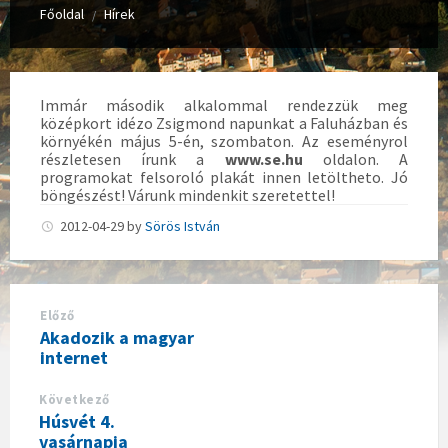
Főoldal
Hírek
/
Immár második alkalommal rendezzük meg
középkort idézo Zsigmond napunkat a Faluházban és
környékén május 5-én, szombaton. Az eseményrol
részletesen írunk a
www.se.hu
oldalon. A
programokat felsoroló plakát innen letöltheto. Jó
böngészést! Várunk mindenkit szeretettel!
2012-04-29
by
Sörös István
Előző
Akadozik a magyar
internet
Következő
Húsvét 4.
vasárnapja