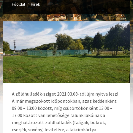
Főoldal
Hírek
/
A zöldhulladék-sziget 2021.03.08-tól újra nyitva lesz!
A már megszokott időpontokban, azaz keddenként
09:00 – 13:00 között, míg csütörtökönként 13:00 –
17:00 között van lehetősége falunk lakóinak a
meghatározott zöldhulladék (faágak, bokrok,
cserjék, sövény) levitelére, a lakcímkártya