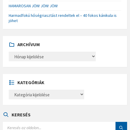
HAMAROSAN JÖN! JÖN! JÖN!
Harmadfokú hőségriasztást rendeltek el – 40 fokos kánikula is
jöhet
ARCHÍVUM
A
R
C
H
Í
V
U
KATEGÓRIÁK
M
K
A
T
E
G
Ó
KERESÉS
R
I
S
Á
E