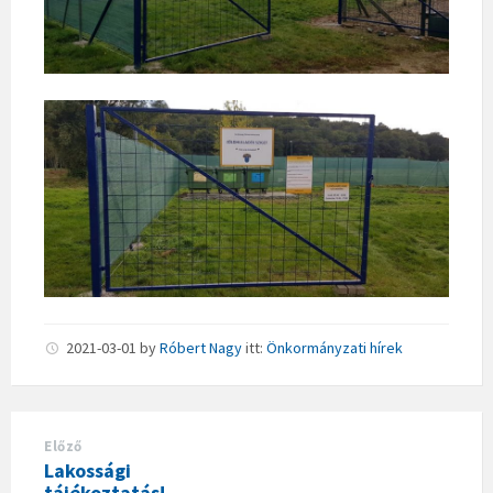
2021-03-01
by
Róbert Nagy
itt:
Önkormányzati hírek
Előző
Lakossági
tájékoztatás!