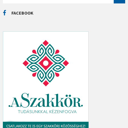
K
A
R
C
FACEBOOK
H
: