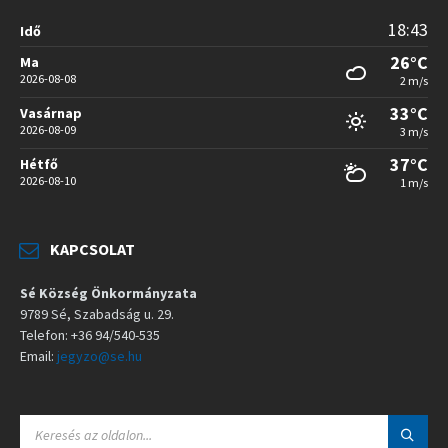
18:43
Idő
26°C
Ma
2026-08-08
2 m/s
33°C
Vasárnap
2026-08-09
3 m/s
37°C
Hétfő
2026-08-10
1 m/s
KAPCSOLAT
Sé Község Önkormányzata
9789 Sé, Szabadság u. 29.
Telefon: +36 94/540-535
Email:
jegyzo@se.hu
S
E