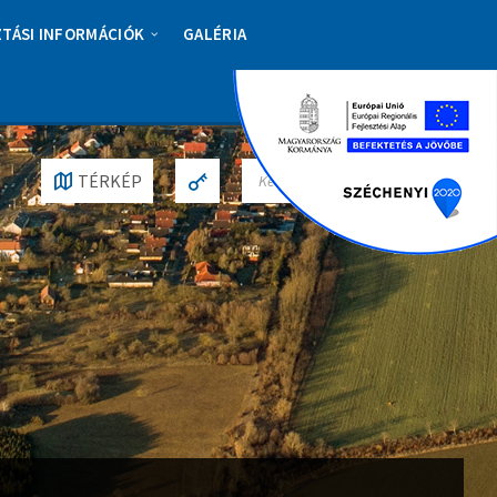
ZTÁSI INFORMÁCIÓK
GALÉRIA
S
TÉRKÉP
E
A
R
C
H
: