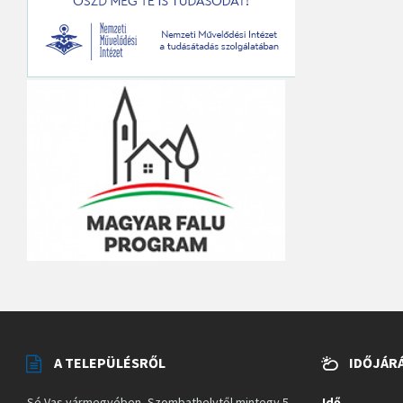
A TELEPÜLÉSRŐL
IDŐJÁR
Sé Vas vármegyében, Szombathelytől mintegy 5
Idő