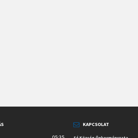
ÁS
KAPCSOLAT
05:35
Sé Község Önkormányzata