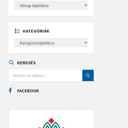
A
R
C
H
Í
V
U
KATEGÓRIÁK
M
K
A
T
E
G
Ó
KERESÉS
R
I
S
Á
E
K
A
R
C
FACEBOOK
H
: