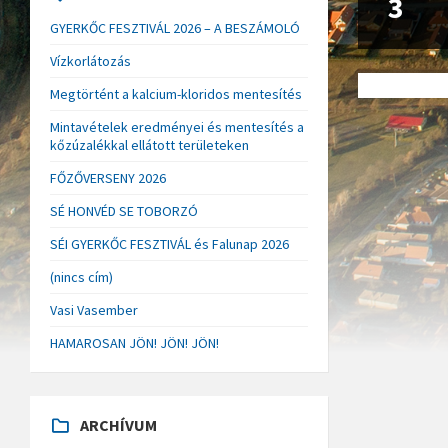
3
GYERKŐC FESZTIVÁL 2026 – A BESZÁMOLÓ
Vízkorlátozás
Megtörtént a kalcium-kloridos mentesítés
Mintavételek eredményei és mentesítés a
kőzúzalékkal ellátott területeken
FŐZŐVERSENY 2026
SÉ HONVÉD SE TOBORZÓ
SÉI GYERKŐC FESZTIVÁL és Falunap 2026
(nincs cím)
Vasi Vasember
HAMAROSAN JÖN! JÖN! JÖN!
ARCHÍVUM