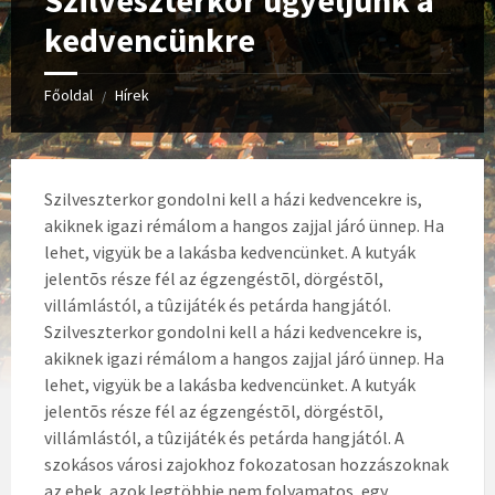
Szilveszterkor ügyeljünk a
kedvencünkre
Főoldal
Hírek
/
Szilveszterkor gondolni kell a házi kedvencekre is,
akiknek igazi rémálom a hangos zajjal járó ünnep. Ha
lehet, vigyük be a lakásba kedvencünket. A kutyák
jelentõs része fél az égzengéstõl, dörgéstõl,
villámlástól, a tûzijáték és petárda hangjától.
Szilveszterkor gondolni kell a házi kedvencekre is,
akiknek igazi rémálom a hangos zajjal járó ünnep. Ha
lehet, vigyük be a lakásba kedvencünket. A kutyák
jelentõs része fél az égzengéstõl, dörgéstõl,
villámlástól, a tûzijáték és petárda hangjától. A
szokásos városi zajokhoz fokozatosan hozzászoknak
az ebek, azok legtöbbje nem folyamatos, egy