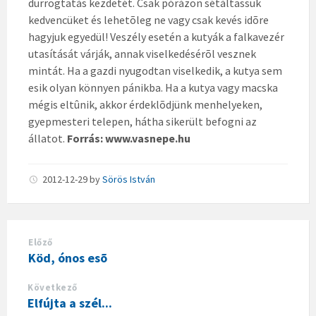
durrogtatás kezdetét. Csak pórázon sétáltassuk
kedvencüket és lehetõleg ne vagy csak kevés idõre
hagyjuk egyedül! Veszély esetén a kutyák a falkavezér
utasítását várják, annak viselkedésérõl vesznek
mintát. Ha a gazdi nyugodtan viselkedik, a kutya sem
esik olyan könnyen pánikba. Ha a kutya vagy macska
mégis eltûnik, akkor érdeklõdjünk menhelyeken,
gyepmesteri telepen, hátha sikerült befogni az
állatot.
Forrás: www.vasnepe.hu
2012-12-29
by
Sörös István
Előző
Köd, ónos esõ
Következő
Elfújta a szél...