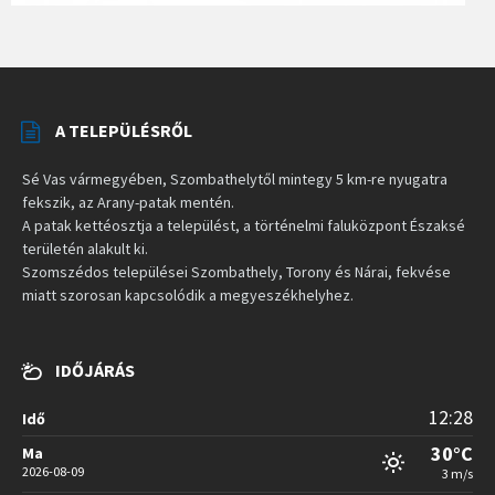
A TELEPÜLÉSRŐL
Sé Vas vármegyében, Szombathelytől mintegy 5 km-re nyugatra
fekszik, az Arany-patak mentén.
A patak kettéosztja a települést, a történelmi faluközpont Északsé
területén alakult ki.
Szomszédos települései Szombathely, Torony és Nárai, fekvése
miatt szorosan kapcsolódik a megyeszékhelyhez.
IDŐJÁRÁS
12:28
Idő
30°C
Ma
2026-08-09
3 m/s