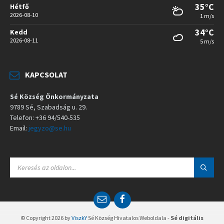
35°C
Hétfő
2026-08-10
1 m/s
34°C
Kedd
2026-08-11
5 m/s
KAPCSOLAT
Sé Község Önkormányzata
9789 Sé, Szabadság u. 29.
Telefon: +36 94/540-535
Email:
jegyzo@se.hu
S
E
A
R
C
E
F
H
m
a
:
a
c
© Copyright 2026 by
ViszkY
Sé Község Hivatalos Weboldala -
Sé digitális
i
e