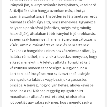
irányból jön, a kutya számára betájolható, kezelhetõ.
A tûzijáték sivító hangja azonban más, a kutya
számára szokatlan, érthetetlen és félelmetesen erõs
fényhatás kíséri, úgy érzi, nincs menekvés. Ugyanez a
helyzet a petárdával (bár tilos, mégis még mindig
használják), általában több irányból is jön robbanás,
és nem csak hanginger, hanem légnyomásváltozás is
kíséri, amit kutyáink érzékelnek, és nem értenek.
Ezekhez a hangokhoz nincs hozzászokva az állat, így
halálra rémülhet, melynek a következménye az, hogy
elkezd menekülni. A felelõs állattartónak fel kell
készülniük minden eshetõségre. A legjobb, ha a
kertben lakó kutyákat már szilveszter délutánján
beengedjük a lakásba vagy bezárjuk a garázsba,
pincébe. A lényeg, hogy olyan helyre, ahova kevésbé
hatol be a zaj. Másnap reggelig nyugodtan itt
maradhat az állat. Az esti etetést, utolsó séta
idõpontját úgy válasszuk meg, hogy megelõzzük a