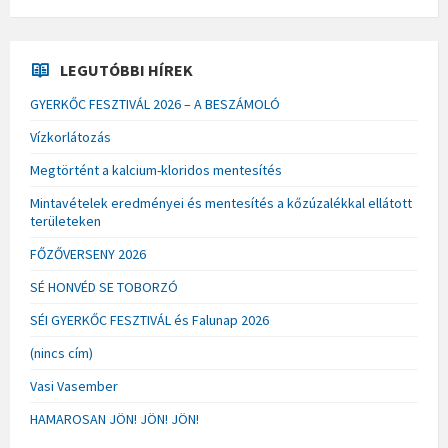
LEGUTÓBBI HÍREK
GYERKŐC FESZTIVÁL 2026 – A BESZÁMOLÓ
Vízkorlátozás
Megtörtént a kalcium-kloridos mentesítés
Mintavételek eredményei és mentesítés a kőzúzalékkal ellátott
területeken
FŐZŐVERSENY 2026
SÉ HONVÉD SE TOBORZÓ
SÉI GYERKŐC FESZTIVÁL és Falunap 2026
(nincs cím)
Vasi Vasember
HAMAROSAN JÖN! JÖN! JÖN!