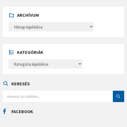
ARCHÍVUM
A
R
C
H
Í
V
U
KATEGÓRIÁK
M
K
A
T
E
G
Ó
KERESÉS
R
I
S
Á
E
K
A
R
C
FACEBOOK
H
: