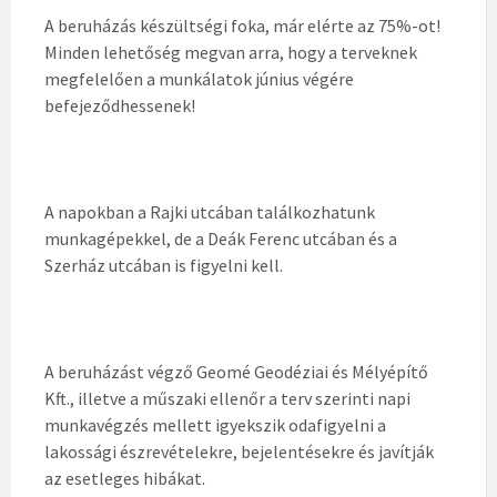
A beruházás készültségi foka, már elérte az 75%-ot!
Minden lehetőség megvan arra, hogy a terveknek
megfelelően a munkálatok június végére
befejeződhessenek!
A napokban a Rajki utcában találkozhatunk
munkagépekkel, de a Deák Ferenc utcában és a
Szerház utcában is figyelni kell.
A beruházást végző Geomé Geodéziai és Mélyépítő
Kft., illetve a műszaki ellenőr a terv szerinti napi
munkavégzés mellett igyekszik odafigyelni a
lakossági észrevételekre, bejelentésekre és javítják
az esetleges hibákat.