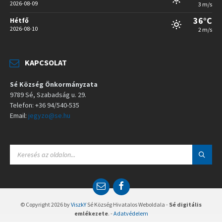
2026-08-09
3 m/s
36°C
Hétfő
2026-08-10
2 m/s
KAPCSOLAT
Sé Község Önkormányzata
9789 Sé, Szabadság u. 29.
Telefon: +36 94/540-535
Email:
jegyzo@se.hu
S
E
A
R
C
E
F
H
m
a
:
a
c
© Copyright 2026 by
ViszkY
Sé Község Hivatalos Weboldala -
Sé digitális
i
e
emlékezete
. -
Adatvédelem
l
b