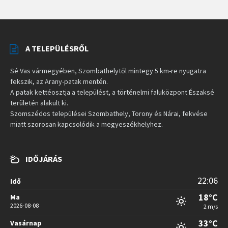
A TELEPÜLÉSRŐL
Sé Vas vármegyében, Szombathelytől mintegy 5 km-re nyugatra
fekszik, az Arany-patak mentén.
A patak kettéosztja a települést, a történelmi faluközpont Északsé
területén alakult ki.
Szomszédos települései Szombathely, Torony és Nárai, fekvése
miatt szorosan kapcsolódik a megyeszékhelyhez.
IDŐJÁRÁS
22:06
Idő
18°C
Ma
2026-08-08
2 m/s
33°C
Vasárnap