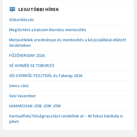
LEGUTÓBBI HÍREK
Vízkorlátozás
Megtörtént a kalcium-kloridos mentesítés
Mintavételek eredményei és mentesítés a kőzúzalékkal ellátott
területeken
FŐZŐVERSENY 2026
SÉ HONVÉD SE TOBORZÓ
SÉI GYERKŐC FESZTIVÁL és Falunap 2026
(nincs cím)
Vasi Vasember
HAMAROSAN JÖN! JÖN! JÖN!
Harmadfokú hőségriasztást rendeltek el – 40 fokos kánikula is
jöhet