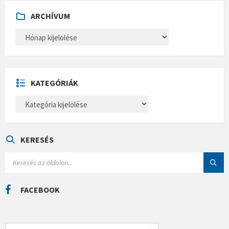
ARCHÍVUM
A
R
C
H
Í
V
U
KATEGÓRIÁK
M
K
A
T
E
G
Ó
KERESÉS
R
I
S
Á
E
K
A
R
C
FACEBOOK
H
: