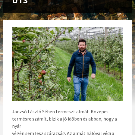
UT3
Janzsó László Sében termeszt almát. Közepes
termésre számít, bízik a jó időben és abban, hogy a
nyár
végén sem lesz szárazság. Az almát hálóval védi a