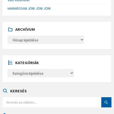
Vasi Vasember
HAMAROSAN JÖN! JÖN! JÖN!
ARCHÍVUM
A
R
C
H
Í
V
U
KATEGÓRIÁK
M
K
A
T
E
G
Ó
KERESÉS
R
I
S
Á
E
K
A
R