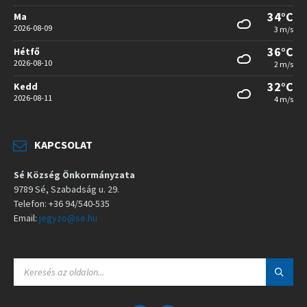
34°C
Ma
2026-08-09
3 m/s
36°C
Hétfő
2026-08-10
2 m/s
32°C
Kedd
2026-08-11
4 m/s
KAPCSOLAT
Sé Község Önkormányzata
9789 Sé, Szabadság u. 29.
Telefon: +36 94/540-535
Email:
jegyzo@se.hu
S
E
A
R
C