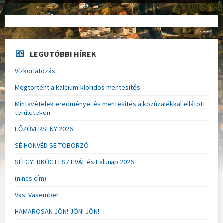
LEGUTÓBBI HÍREK
Vízkorlátozás
Megtörtént a kalcium-kloridos mentesítés
Mintavételek eredményei és mentesítés a kőzúzalékkal ellátott
területeken
FŐZŐVERSENY 2026
SÉ HONVÉD SE TOBORZÓ
SÉI GYERKŐC FESZTIVÁL és Falunap 2026
(nincs cím)
Vasi Vasember
HAMAROSAN JÖN! JÖN! JÖN!