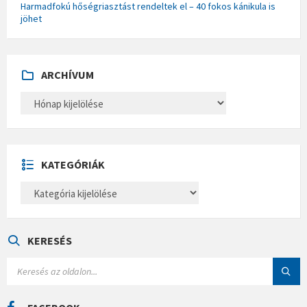
Harmadfokú hőségriasztást rendeltek el – 40 fokos kánikula is
jöhet
ARCHÍVUM
A
R
C
H
Í
V
U
KATEGÓRIÁK
M
K
A
T
E
G
Ó
KERESÉS
R
I
S
Á
E
K
A
R
C