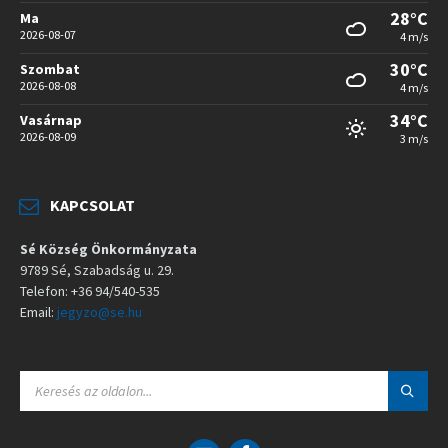
28°C
Ma
2026-08-07
4 m/s
30°C
Szombat
2026-08-08
4 m/s
34°C
Vasárnap
2026-08-09
3 m/s
KAPCSOLAT
Sé Község Önkormányzata
9789 Sé, Szabadság u. 29.
Telefon: +36 94/540-535
Email:
jegyzo@se.hu
S
E
A
R
C
E
F