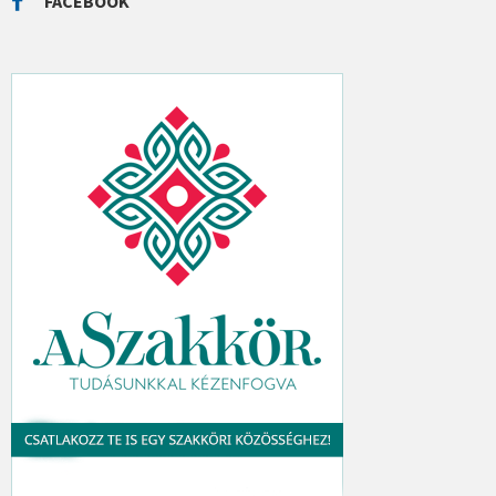
FACEBOOK
H
: