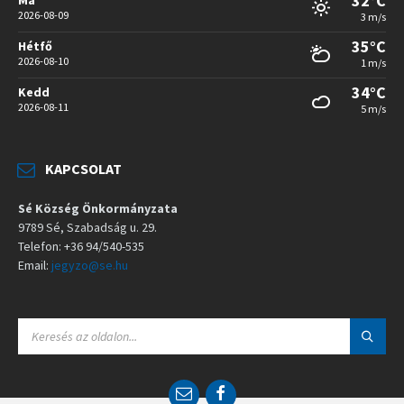
32°C
2026-08-09
3 m/s
35°C
Hétfő
2026-08-10
1 m/s
34°C
Kedd
2026-08-11
5 m/s
KAPCSOLAT
Sé Község Önkormányzata
9789 Sé, Szabadság u. 29.
Telefon: +36 94/540-535
Email:
jegyzo@se.hu
S
E
A
R
C
E
F
H
m
a