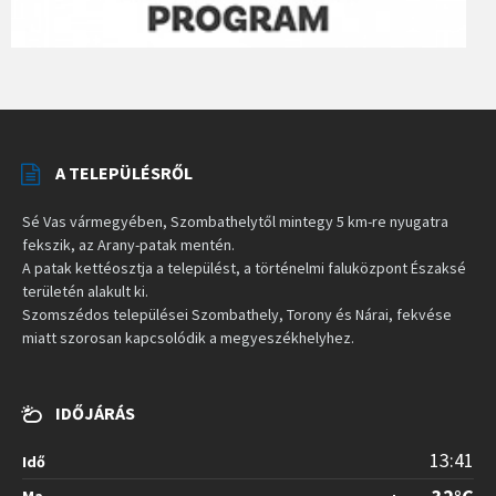
A TELEPÜLÉSRŐL
Sé Vas vármegyében, Szombathelytől mintegy 5 km-re nyugatra
fekszik, az Arany-patak mentén.
A patak kettéosztja a települést, a történelmi faluközpont Északsé
területén alakult ki.
Szomszédos települései Szombathely, Torony és Nárai, fekvése
miatt szorosan kapcsolódik a megyeszékhelyhez.
IDŐJÁRÁS
13:41
Idő
Ma