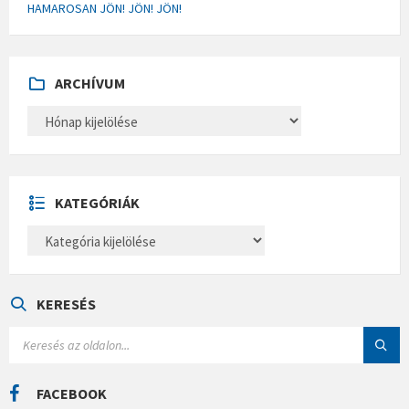
HAMAROSAN JÖN! JÖN! JÖN!
ARCHÍVUM
A
R
C
H
Í
V
U
KATEGÓRIÁK
M
K
A
T
E
G
Ó
KERESÉS
R
I
S
Á
E
K
A
R
C
FACEBOOK
H