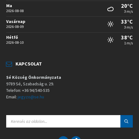
20°C
Ma
2026-08-08
3 m/s
33°C
Vasárnap
2026-08-09
3 m/s
38°C
Hétfő
2026-08-10
1 m/s
KAPCSOLAT
Sé Község Önkormányzata
9789 Sé, Szabadság u. 29.
Telefon: +36 94/540-535
Email:
jegyzo@se.hu
S
E
A
R
C
E
F