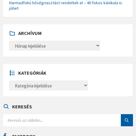
Harmadfokú hőségriasztást rendeltek el – 40 fokos kánikula is
jöhet
ARCHÍVUM
A
R
C
H
Í
V
U
KATEGÓRIÁK
M
K
A
T
E
G
Ó
KERESÉS
R
I
S
Á
E
K
A
R
C