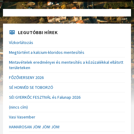
LEGUTÓBBI HÍREK
Vízkorlátozás
Megtörtént a kalcium-kloridos mentesítés
Mintavételek eredményei és mentesítés a kőzúzalékkal ellátott
területeken
FŐZŐVERSENY 2026
SÉ HONVÉD SE TOBORZÓ
SÉI GYERKŐC FESZTIVÁL és Falunap 2026
(nincs cím)
Vasi Vasember
HAMAROSAN JÖN! JÖN! JÖN!