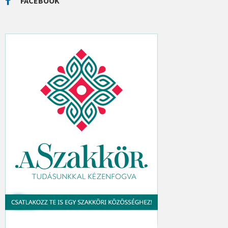
FACEBOOK
H
: