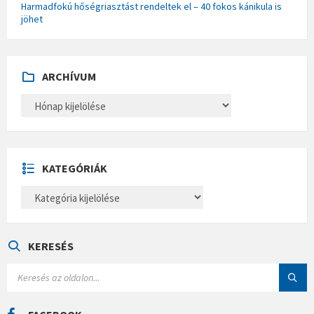
Harmadfokú hőségriasztást rendeltek el – 40 fokos kánikula is
jöhet
ARCHÍVUM
A
R
C
H
Í
V
U
KATEGÓRIÁK
M
K
A
T
E
G
Ó
KERESÉS
R
I
S
Á
E
K
A
R
C