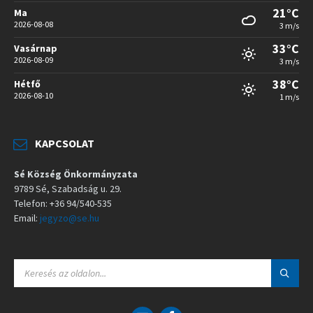
21°C
Ma
2026-08-08
3 m/s
33°C
Vasárnap
2026-08-09
3 m/s
38°C
Hétfő
2026-08-10
1 m/s
KAPCSOLAT
Sé Község Önkormányzata
9789 Sé, Szabadság u. 29.
Telefon: +36 94/540-535
Email:
jegyzo@se.hu
S
E
A
R
C
E
F