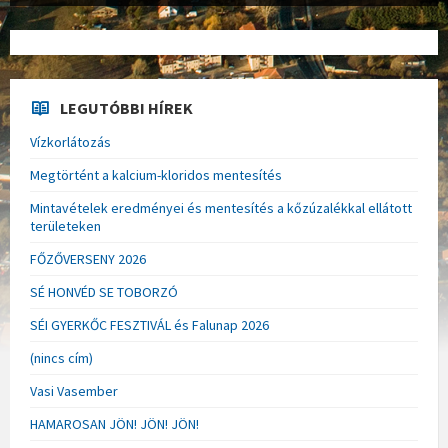
LEGUTÓBBI HÍREK
Vízkorlátozás
Megtörtént a kalcium-kloridos mentesítés
Mintavételek eredményei és mentesítés a kőzúzalékkal ellátott
területeken
FŐZŐVERSENY 2026
SÉ HONVÉD SE TOBORZÓ
SÉI GYERKŐC FESZTIVÁL és Falunap 2026
(nincs cím)
Vasi Vasember
HAMAROSAN JÖN! JÖN! JÖN!