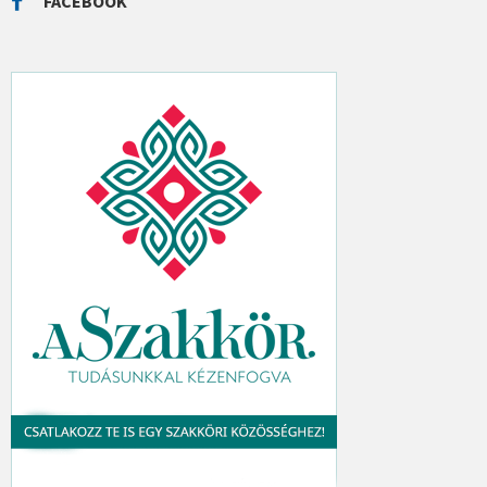
FACEBOOK
H
: