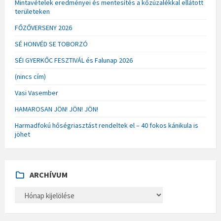
Mintavételek eredményei és mentesítés a kőzúzalékkal ellátott
területeken
FŐZŐVERSENY 2026
SÉ HONVÉD SE TOBORZÓ
SÉI GYERKŐC FESZTIVÁL és Falunap 2026
(nincs cím)
Vasi Vasember
HAMAROSAN JÖN! JÖN! JÖN!
Harmadfokú hőségriasztást rendeltek el – 40 fokos kánikula is
jöhet
ARCHÍVUM
A
R
C
H
Í