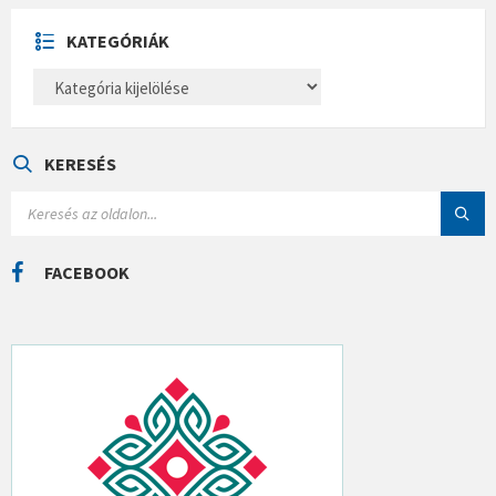
V
U
KATEGÓRIÁK
M
K
A
T
E
G
Ó
KERESÉS
R
I
S
Á
E
K
A
R
C
FACEBOOK
H
: