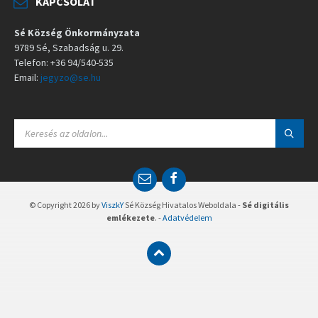
KAPCSOLAT
Sé Község Önkormányzata
9789 Sé, Szabadság u. 29.
Telefon: +36 94/540-535
Email:
jegyzo@se.hu
S
E
A
R
C
E
F
H
m
a
:
a
c
© Copyright 2026 by
ViszkY
Sé Község Hivatalos Weboldala -
Sé digitális
i
e
emlékezete
. -
Adatvédelem
l
b
o
o
k