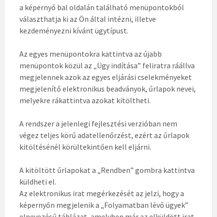
a képernyő bal oldalán található menüpontokból
választhatja ki az Ön által intézni, illetve
kezdeményezni kívánt ügytípust.
Az egyes menüpontokra kattintva az újabb
menüpontok közül az „Ügy indítása” feliratra ráállva
megjelennek azok az egyes eljárási cselekményeket
megjelenítő elektronikus beadványok, űrlapok nevei,
melyekre rákattintva azokat kitöltheti.
A rendszer a jelenlegi fejlesztési verzióban nem
végez teljes körű adatellenőrzést, ezért az űrlapok
kitöltésénél körültekintően kell eljárni.
A kitöltött űrlapokat a „Rendben” gombra kattintva
küldheti el.
Az elektronikus irat megérkezését az jelzi, hogy a
képernyőn megjelenik a „Folyamatban lévő ügyek”
elnevezésű táblázat, amelyben már az elküldött irat