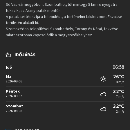
Sé Vas vármegyében, Szombathelytől mintegy 5 km-re nyugatra
fekszik, az Arany-patak mentén.
A patak kettéosztja a települést, a történelmi faluközpont Északsé
területén alakult ki.
Szomszédos települései Szombathely, Torony és Nárai, fekvése
miatt szorosan kapcsolódik a megyeszékhelyhez.
IDŐJÁRÁS
06:58
Idő
26°C
Ma
2026-08-06
4 m/s
32°C
Péntek
2026-08-07
7 m/s
32°C
Szombat
2026-08-08
2 m/s