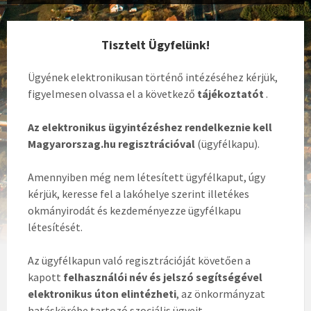
Tisztelt Ügyfelünk!
Ügyének elektronikusan történő intézéséhez kérjük,
figyelmesen olvassa el a következő
tájékoztatót
.
Az elektronikus ügyintézéshez rendelkeznie kell
Magyarorszag.hu regisztrációval
(ügyfélkapu).
Amennyiben még nem létesített ügyfélkaput, úgy
kérjük, keresse fel a lakóhelye szerint illetékes
okmányirodát és kezdeményezze ügyfélkapu
létesítését.
Az ügyfélkapun való regisztrációját követően a
kapott
felhasználói név és jelszó segítségével
elektronikus úton elintézheti
, az önkormányzat
hatáskörébe tartozó szociális ügyeit.